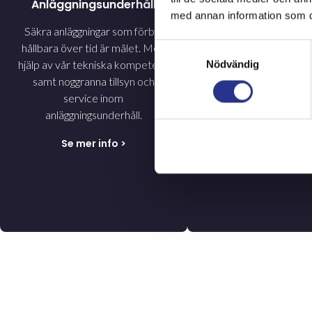
Anläggningsunderhåll
Betongreparat
med annan information som du 
Säkra anläggningar som förblir
Med stabilt resultat
hållbara över tid är målet. Med
hållfasthet återstäl
Samtyckesval
hjälp av vår tekniska kompetens
förnyar våra skic
Nödvändig
samt noggranna tillsyn och
medarbetare ol
service inom
betongstrukturer. Ge
anläggningsunderhåll.
tjänster inom
betongreparatio
Se mer info
>
Se mer info