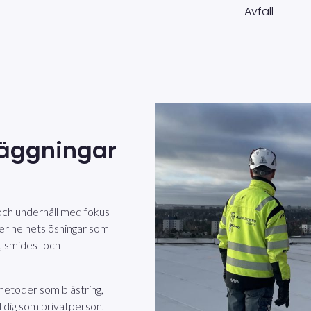
läggningar
 och underhåll med fokus
er helhetslösningar som
, smides- och
etoder som blästring,
ll dig som privatperson,