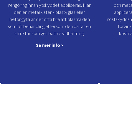
rengöring innan ytskyddet appliceras. Har
och meta
den en metall-, sten-, plast-, glas eller
applicer
betongyta är det ofta bra att blästra den
rostskyddsmå
som förbehandling eftersom den då får en
förzink
struktur som ger bättre vidhäftning.
kostna
Se mer info
>