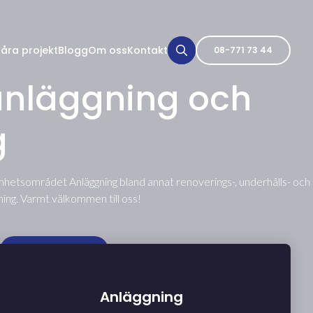
åra projekt
Blogg
Om oss
Kontakt
08-771 73 44
anläggning och
g
samhetsområdet Anläggning bland annat renoverings-, underhålls- och
ng. Varmt välkommen till oss!
Kontakta oss
Anläggning