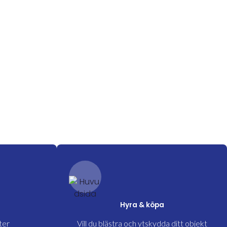
Hyra & köpa
ter
Vill du blästra och ytskydda ditt objekt