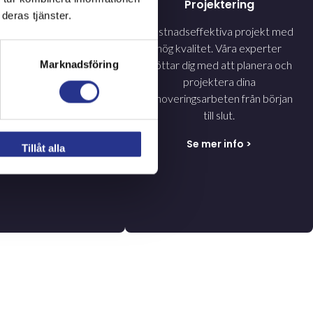
midesarbeten
Projektering
deras tjänster.
smideskonstruktioner
Kostnadseffektiva projekt med
och renoveras. Som till
hög kvalitet. Våra experter
smidesdelar till broar
stöttar dig med att planera och
Marknadsföring
en samt installation av
projektera dina
dessa på plats.
renoveringsarbeten från början
till slut.
Se mer info
>
Se mer info
>
Tillåt alla