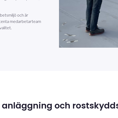
rbetsmiljö och är
etenta medarbetarteam
alitet.
m anläggning och rostskyd