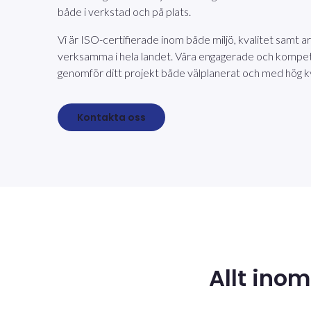
både i verkstad och på plats.
Vi är ISO-certifierade inom både miljö, kvalitet samt a
verksamma i hela landet. Våra engagerade och komp
genomför ditt projekt både välplanerat och med hög kv
Kontakta oss
Allt ino