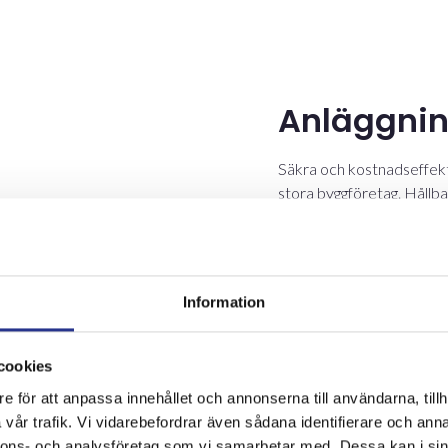
Anläggni
Säkra och kostnadseffekt
stora byggföretag. Hållb
och vattentorn, utför be
Läs mer om anlägg
Information
cookies
e för att anpassa innehållet och annonserna till användarna, tillh
vår trafik. Vi vidarebefordrar även sådana identifierare och anna
nnons- och analysföretag som vi samarbetar med. Dessa kan i sin