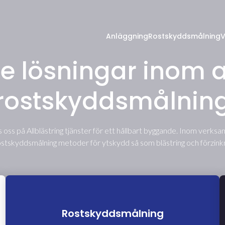
Anläggning
Rostskyddsmålning
V
e lösningar inom 
rostskyddsmålnin
 oss på Allblästring tjänster för ett hållbart byggande. Inom verk
tskyddsmålning metoder för ytskydd så som blästring och förzinkni
Rostskyddsmålning