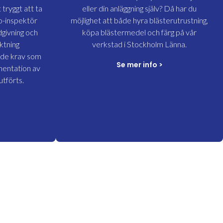
tryggt att ta
eller din anläggning själv? Då har du
io-inspektör
möjlighet att både hyra blästerutrustning,
dgivning och
köpa blästermedel och färg på vår
ktning
verkstad i Stockholm Länna.
r de krav som
Se mer info
>
mentation av
tförts.