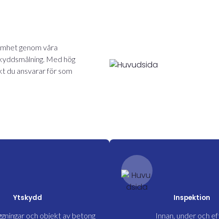
samhet genom våra
skyddsmålning. Med hög
ekt du ansvarar för som
Ytskydd
Inspektion
ggningar och objekt av betong
Innan, under och ef