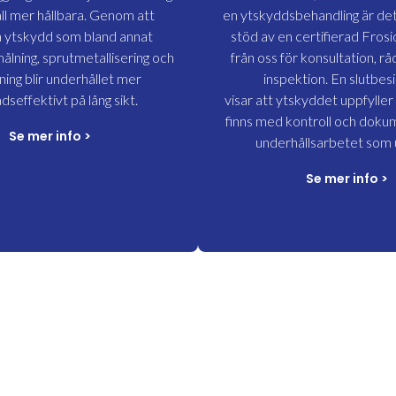
ll mer hållbara. Genom att
en
ytskyddsbehandling är det 
a ytskydd som bland annat
stöd av en certifierad Fros
lning, sprutmetallisering och
från oss för konsultation, rå
ning blir underhållet mer
inspektion. En slutbesi
dseffektivt på lång sikt.
visar att ytskyddet uppfylle
finns med kontroll och doku
Se mer info
>
underhållsarbetet som u
Se mer info
>