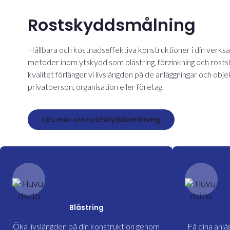
Rostskyddsmålning
Hållbara och kostnadseffektiva konstruktioner i din verk
metoder inom ytskydd som blästring, förzinkning och rost
kvalitet förlänger vi livslängden på de anläggningar och obj
privatperson, organisation eller företag.
Läs mer om rostskyddsmålning
Blästring
Öka livslängden på din konstruktion genom
Få dina anlä