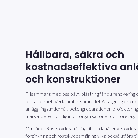
Hållbara, säkra och
kostnadseffektiva an
och konstruktioner
Tillsammans med oss på Allblästring får du renovering
på hållbarhet. Verksamhetsområdet Anläggning erbjud
anläggningsunderhåll, betongreparationer, projektering
markarbeten för dig inom organisationer och företag.
Området Rostskyddsmålning tillhandahåller ytskyddsm
förzinkning och rostskyddsmålning vilka också utförs ti