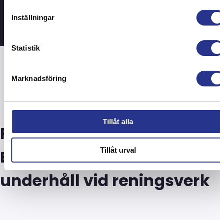
projekt
Inställningar
Statistik
Marknadsföring
Tillåt alla
Projekt:
Tillåt urval
Betongreparationer och
underhåll vid reningsverk