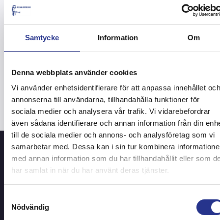
Underhållsplanering: Regelbundet underhåll är
nyckeln till att förebygga framtida problem. Vi
erbjuder skräddarsydda underhållsplaner som är
utformade för att hålla dina byggnader i toppskick.
Samtycke
Information
Om
Denna webbplats använder cookies
Vi använder enhetsidentifierare för att anpassa innehållet oc
annonserna till användarna, tillhandahålla funktioner för
sociala medier och analysera vår trafik. Vi vidarebefordrar
även sådana identifierare och annan information från din enh
till de sociala medier och annons- och analysföretag som vi
samarbetar med. Dessa kan i sin tur kombinera information
med annan information som du har tillhandahållit eller som d
Välkommen och
har samlat in när du har använt deras tjänster.
diskutera smarta
Kontakta
Samtyckesval
lösningar för ditt
oss
Nödvändig