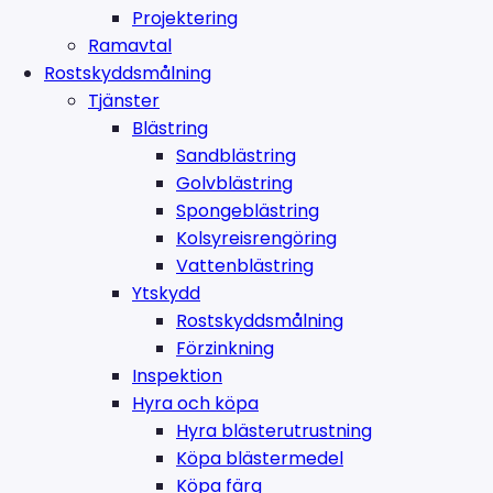
Projektering
Ramavtal
Rostskyddsmålning
Tjänster
Blästring
Sandblästring
Golvblästring
Spongeblästring
Kolsyreisrengöring
Vattenblästring
Ytskydd
Rostskyddsmålning
Förzinkning
Inspektion
Hyra och köpa
Hyra blästerutrustning
Köpa blästermedel
Köpa färg