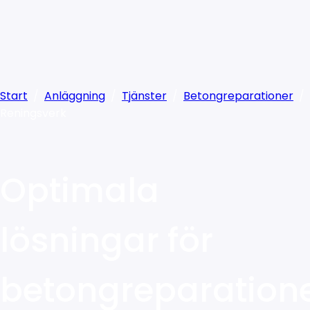
Start
/
Anläggning
/
Tjänster
/
Betongreparationer
/
Reningsverk
Optimala
lösningar för
betongreparation