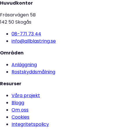
Huvudkontor
Fräsarvägen 5B
142 50 Skogås
08-771 73 44
info@allblastring.se
Områden
Anläggning
Rostskyddsmålning
Resurser
Våra projekt
Blogg
Om oss
Cookies
Integritetspolicy