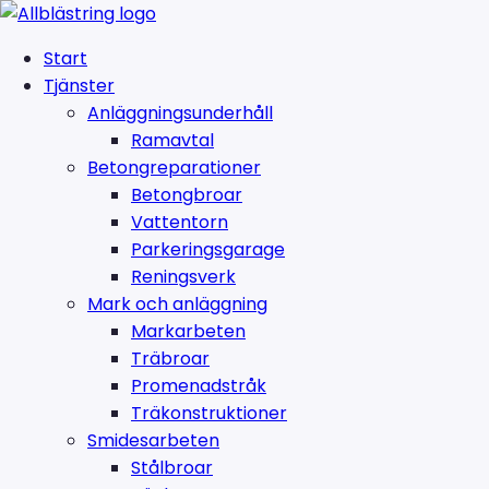
Start
Tjänster
Anläggningsunderhåll
Ramavtal
Betongreparationer
Betongbroar
Vattentorn
Parkeringsgarage
Reningsverk
Mark och anläggning
Markarbeten
Träbroar
Promenadstråk
Träkonstruktioner
Smidesarbeten
Stålbroar