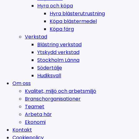
Hyra och köpa
Hyra blästerutrustning
Köpa blästermedel
Köpa färg
Verkstad
Blästring verkstad
Ytskydd verkstad
Stockholm Länna
Södertälje
Hudiksvall
Om oss
Kvalitet, miljö och arbetsmiljö
Branschorganisationer
Teamet
Arbeta här
Ekonomi
Kontakt
Cookiepolicy