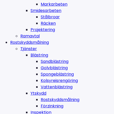
Markarbeten
Smidesarbeten
Stålbroar
Räcken
Projektering
Ramavtal
Rostskyddsmålning
Tjänster
Blästring
Sandblästring
Golvblästring
Spongeblästring
Kolsyreisrengöring
Vattenblästring
Ytskydd
Rostskyddsmålning
Förzinkning
Inspektion