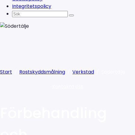
Integritetspolicy
Start
/
Rostskyddsmålning
/
Verkstad
/
Södertälje
Kontakta oss
Förbehandling
och