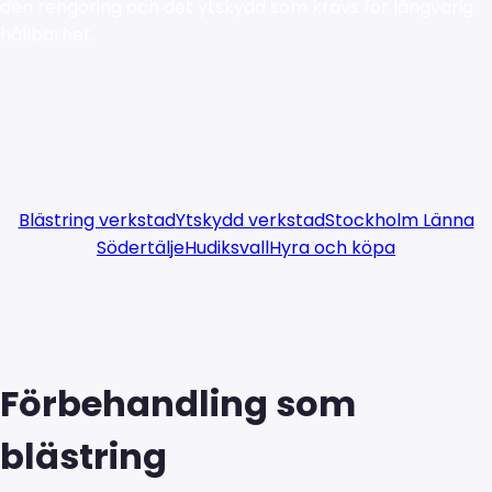
den rengöring och det ytskydd som krävs för långvarig
hållbarhet.
Blästring verkstad
Ytskydd verkstad
Stockholm Länna
Södertälje
Hudiksvall
Hyra och köpa
Förbehandling som
blästring