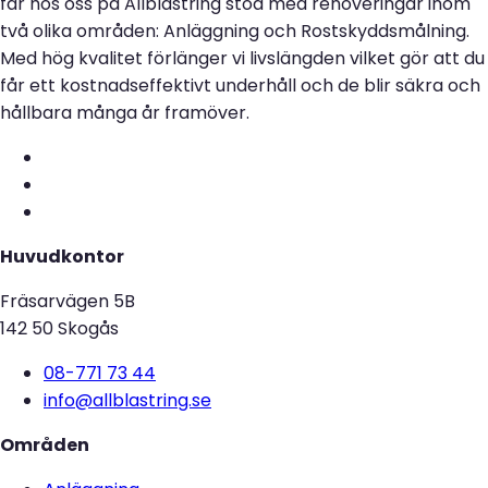
får hos oss på Allblästring stöd med renoveringar inom
två olika områden: Anläggning och Rostskyddsmålning.
Med hög kvalitet förlänger vi livslängden vilket gör att du
får ett kostnadseffektivt underhåll och de blir säkra och
hållbara många år framöver.
Huvudkontor
Fräsarvägen 5B
142 50 Skogås
08-771 73 44
info@allblastring.se
Områden