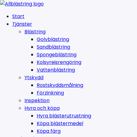
Start
Tjänster
Blästring
Golvblästring
Sandblästring
Spongeblästring
Kolsyreisrengöring
Vattenblästring
Ytskydd
Rostskyddsmålning
Förzinkning
Inspektion
Hyra och köpa
Hyra blästerutrustning
Köpa blästermedel
Köpa färg