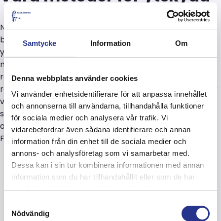
När ytan har förberetts med blästring eller annan
behandling erbjuder vi ett brett urval av lämpliga
Samtycke
Information
Om
ytskyddsmetoder för att bevara dina konstruktioner
mot slitage och korrosion. Det är främst
rostskyddsmålning som vi använder oss av och som
Denna webbplats använder cookies
reparation av galvanisering och ersättningsmetoder för
Vi använder enhetsidentifierare för att anpassa innehållet
varmförzinkning erbjuder vi förzinkning så som
och annonserna till användarna, tillhandahålla funktioner
sprutmetallisering och sprutförzinkning samt även
för sociala medier och analysera vår trafik. Vi
applicering av kvalitetsprodukter som Zinga och
vidarebefordrar även sådana identifierare och annan
Fontezink HR för ett stabilt och långvarigt skydd.
information från din enhet till de sociala medier och
annons- och analysföretag som vi samarbetar med.
Dessa kan i sin tur kombinera informationen med annan
information som du har tillhandahållit eller som de har
samlat in när du har använt deras tjänster.
Samtyckesval
Nödvändig