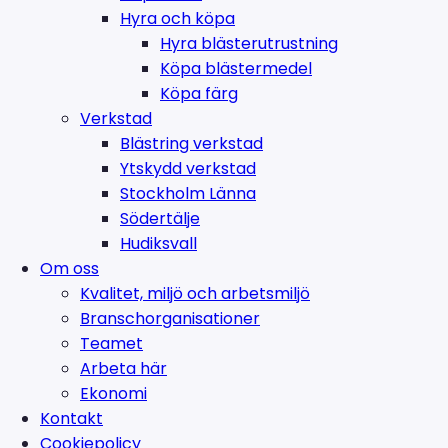
Hyra och köpa
Hyra blästerutrustning
Köpa blästermedel
Köpa färg
Verkstad
Blästring verkstad
Ytskydd verkstad
Stockholm Länna
Södertälje
Hudiksvall
Om oss
Kvalitet, miljö och arbetsmiljö
Branschorganisationer
Teamet
Arbeta här
Ekonomi
Kontakt
Cookiepolicy