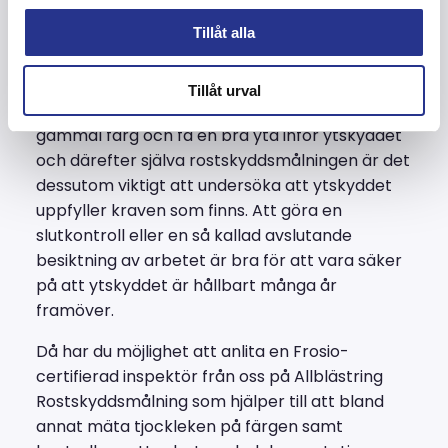
kraven
Tillåt alla
Efter arbetet med förbehandling som till
Tillåt urval
exempel kan vara blästring för att få bort
gammal färg och få en bra yta inför ytskyddet
och därefter själva rostskyddsmålningen är det
dessutom viktigt att undersöka att ytskyddet
uppfyller kraven som finns. Att göra en
slutkontroll eller en så kallad avslutande
besiktning av arbetet är bra för att vara säker
på att ytskyddet är hållbart många år
framöver.
Då har du möjlighet att anlita en Frosio-
certifierad inspektör från oss på Allblästring
Rostskyddsmålning som hjälper till att bland
annat mäta tjockleken på färgen samt