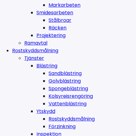
Markarbeten
Smidesarbeten
Stålbroar
Räcken
Projektering
Ramavtal
Rostskyddsmålning
Tjänster
Blästring
Sandblästring
Golvblästring
Spongeblästring
Kolsyreisrengöring
Vattenblästring
Ytskydd
Rostskyddsmålning
Förzinkning
Inspektion