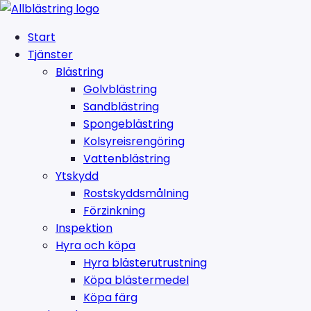
Start
Tjänster
Blästring
Golvblästring
Sandblästring
Spongeblästring
Kolsyreisrengöring
Vattenblästring
Ytskydd
Rostskyddsmålning
Förzinkning
Inspektion
Hyra och köpa
Hyra blästerutrustning
Köpa blästermedel
Köpa färg