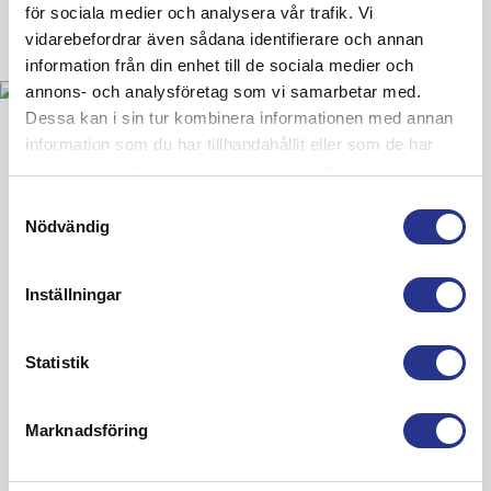
för sociala medier och analysera vår trafik. Vi
vidarebefordrar även sådana identifierare och annan
information från din enhet till de sociala medier och
annons- och analysföretag som vi samarbetar med.
Dessa kan i sin tur kombinera informationen med annan
information som du har tillhandahållit eller som de har
samlat in när du har använt deras tjänster.
Samtyckesval
Nödvändig
Inställningar
Statistik
Slutkontroll av att
Marknadsföring
arbetet uppfyller