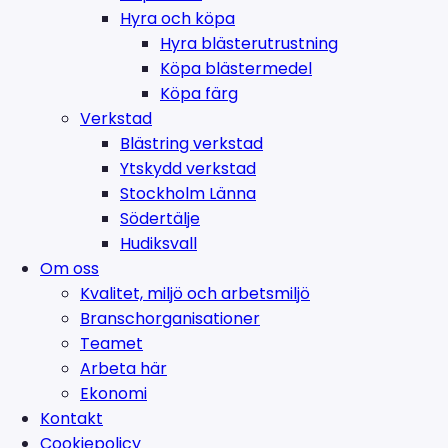
Hyra och köpa
Hyra blästerutrustning
Köpa blästermedel
Köpa färg
Verkstad
Blästring verkstad
Ytskydd verkstad
Stockholm Länna
Södertälje
Hudiksvall
Om oss
Kvalitet, miljö och arbetsmiljö
Branschorganisationer
Teamet
Arbeta här
Ekonomi
Kontakt
Cookiepolicy