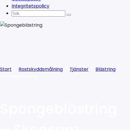
Integritetspolicy
Start
/
Rostskyddsmålning
/
Tjänster
/
Blästring
/
Spongeblästring
Spongeblästring
– Skonsam