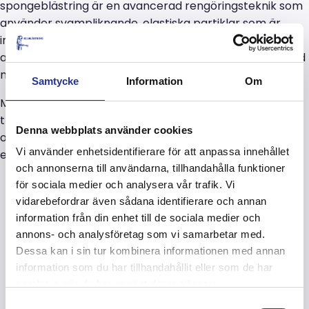
spongeblästring är en avancerad rengöringsteknik som
använder svampliknande, elastiska partiklar som är
impregnerade med ett slipande medel. Dessa partiklar
avlägsnar smuts, färg, rost och andra beläggningar med
mycket liten dammutveckling.
Samtycke
Information
Om
Metoden är särskilt lämplig för känsliga ytor där
traditionella blästringsmetoder kan vara för aggressiva
Denna webbplats använder cookies
och kanske förstöra ytan. Tillsammans med oss kan du
Vi använder enhetsidentifierare för att anpassa innehållet
exempelvis få spongeblästrat bland annat:
och annonserna till användarna, tillhandahålla funktioner
Broar
för sociala medier och analysera vår trafik. Vi
Garage och parkeringshus
vidarebefordrar även sådana identifierare och annan
Industrier
information från din enhet till de sociala medier och
Övriga stålkonstruktioner
annons- och analysföretag som vi samarbetar med.
Dessa kan i sin tur kombinera informationen med annan
information som du har tillhandahållit eller som de har
samlat in när du har använt deras tjänster.
Samtyckesval