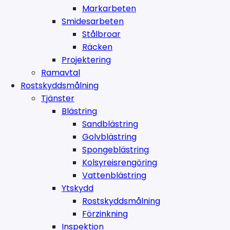
Markarbeten
Smidesarbeten
Stålbroar
Räcken
Projektering
Ramavtal
Rostskyddsmålning
Tjänster
Blästring
Sandblästring
Golvblästring
Spongeblästring
Kolsyreisrengöring
Vattenblästring
Ytskydd
Rostskyddsmålning
Förzinkning
Inspektion