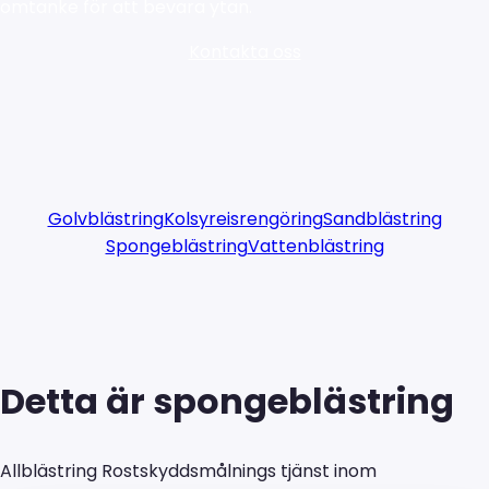
omtanke för att bevara ytan.
Kontakta oss
Golvblästring
Kolsyreisrengöring
Sandblästring
Spongeblästring
Vattenblästring
Detta är spongeblästring
Allblästring Rostskyddsmålnings tjänst inom