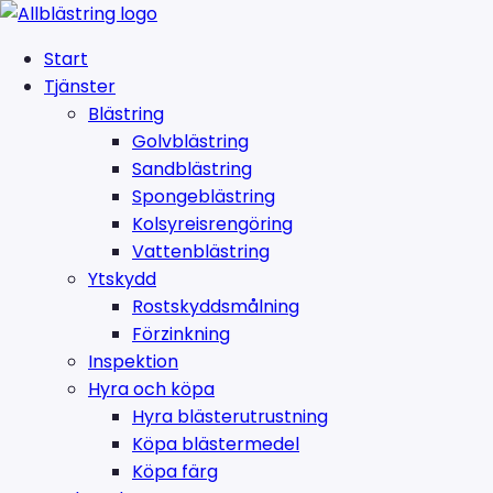
Start
Tjänster
Blästring
Golvblästring
Sandblästring
Spongeblästring
Kolsyreisrengöring
Vattenblästring
Ytskydd
Rostskyddsmålning
Förzinkning
Inspektion
Hyra och köpa
Hyra blästerutrustning
Köpa blästermedel
Köpa färg