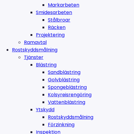
Markarbeten
Smidesarbeten
Stålbroar
Räcken
Projektering
Ramavtal
Rostskyddsmålning
Tjänster
Blästring
Sandblästring
Golvblästring
Spongeblästring
Kolsyreisrengöring
Vattenblästring
Ytskydd
Rostskyddsmålning
Förzinkning
Inspektion