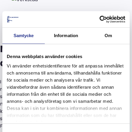
Samtycke
Information
Om
Metoder för ytskydd i våra
Denna webbplats använder cookies
anläggningar
Vi använder enhetsidentifierare för att anpassa innehållet
och annonserna till användarna, tillhandahålla funktioner
för sociala medier och analysera vår trafik. Vi
I Stockholm och Södertälje erbjuder vi
vidarebefordrar även sådana identifierare och annan
rostskyddsmålning och förzinkning för konstruktioner
information från din enhet till de sociala medier och
som kan transporteras till våra verkstäder. Våra
annons- och analysföretag som vi samarbetar med.
medarbetare applicerar rätt ytskydd utifrån objektets
Dessa kan i sin tur kombinera informationen med annan
krav och förutsättningar, exempelvis genom
information som du har tillhandahållit eller som de har
sprutmetallisering, sprutförzinkning samt system som
samlat in när du har använt deras tjänster.
Fontezink och Zinga.
Samtyckesval