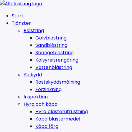
Start
Tjänster
Blästring
Golvblästring
Sandblästring
Spongeblästring
Kolsyreisrengöring
Vattenblästring
Ytskydd
Rostskyddsmålning
Förzinkning
Inspektion
Hyra och köpa
Hyra blästerutrustning
Köpa blästermedel
Köpa färg