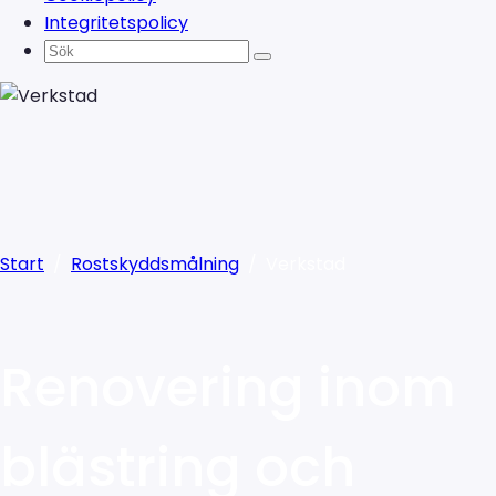
Integritetspolicy
Start
/
Rostskyddsmålning
/
Verkstad
Renovering inom
blästring och