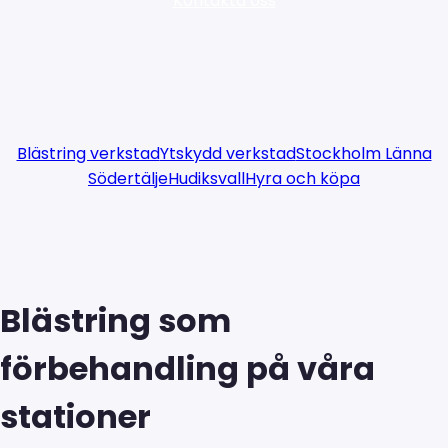
Kontakta oss
Blästring verkstad
Ytskydd verkstad
Stockholm Länna
Södertälje
Hudiksvall
Hyra och köpa
Blästring som
förbehandling på våra
stationer