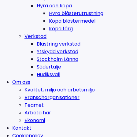
Hyra och köpa
Hyra blästerutrustning
Köpa blästermedel
Köpa färg
Verkstad
Blästring verkstad
Ytskydd verkstad
Stockholm Länna
Södertälje
Hudiksvall
Om oss
Kvalitet, miljö och arbetsmiljö
Branschorganisationer
Teamet
Arbeta här
Ekonomi
Kontakt
Cookiepolicy