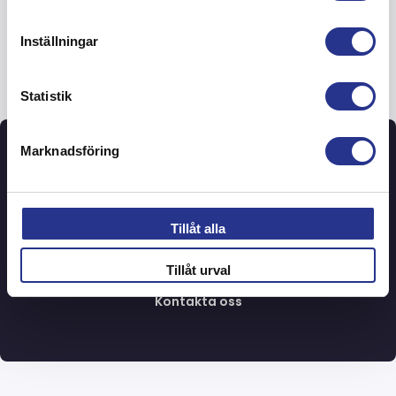
Inställningar
Statistik
Marknadsföring
Välkommen och diskutera
smarta lösningar för ditt
Tillåt alla
projekt
Tillåt urval
Kontakta oss