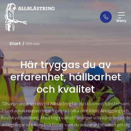
Meny
Start
/
Om oss
Här tryggas du av
erfarenhet, hållbarhet
och kvalitet
Tillsammans med oss på Allblästring får du stöd med tjänster som
bland annat renoveringar inom två olika områden: Anläggning och
Rostskyddsmålning. Med hög kvalitet förlänger vi livslängden på de
anläggningar och konstruktioner som du ansvarar för, vilket ger dig