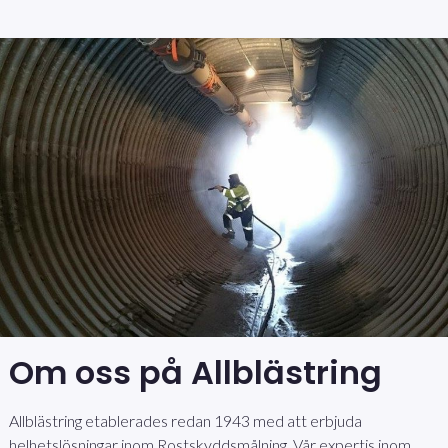
Om oss på Allblästring
Allblästring etablerades redan 1943 med att erbjuda
helhetslösningar inom Rostskyddsmålning. Vår expertis inom