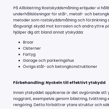
På Allblästring Rostskyddsmålning erbjuder vi hål
underhållslösningar för stål-, metall- och betong
metoder som rostskyddsmålning och förzinkning s
långvarigt skydd mot korrosion och andra yttre på
hjälper dig att bland annat ytskydda:
Broar
Cisterner
Fartyg
Garage och parkeringshus
Övriga stål- och betongkonstruktioner
Förbehandling: Nyckeln till effektivt ytskydd
Innan ytskyddet appliceras är det avgörande att
noggrant, exempelvis genom blästring, tvättning 
rengöring. Detta förbättrar ytans struktur och sä