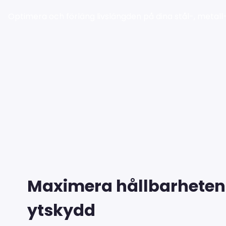
Optimera och förläng livslängden på dina stål-, metal
Maximera hållbarheten
ytskydd