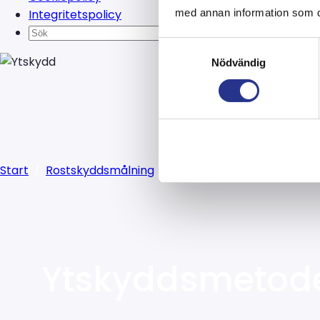
med annan information som du 
Integritetspolicy
Samtyckesval
Nödvändig
Start
/
Rostskyddsmålning
/
Tjänster
/
Ytskydd
Ytskyddsmetode