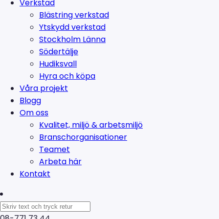
Verkstad
Blästring verkstad
Ytskydd verkstad
Stockholm Länna
Södertälje
Hudiksvall
Hyra och köpa
Våra projekt
Blogg
Om oss
Kvalitet, miljö & arbetsmiljö
Branschorganisationer
Teamet
Arbeta här
Kontakt
08-771 73 44