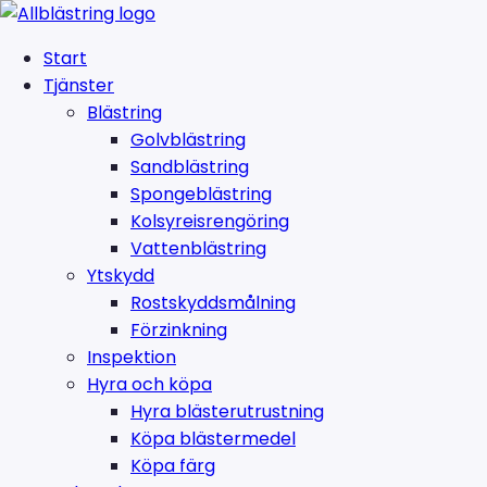
Start
Tjänster
Blästring
Golvblästring
Sandblästring
Spongeblästring
Kolsyreisrengöring
Vattenblästring
Ytskydd
Rostskyddsmålning
Förzinkning
Inspektion
Hyra och köpa
Hyra blästerutrustning
Köpa blästermedel
Köpa färg