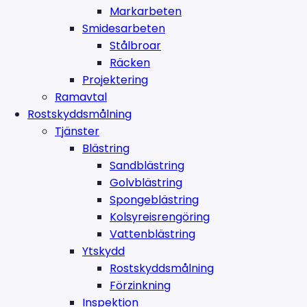
Markarbeten
Smidesarbeten
Stålbroar
Räcken
Projektering
Ramavtal
Rostskyddsmålning
Tjänster
Blästring
Sandblästring
Golvblästring
Spongeblästring
Kolsyreisrengöring
Vattenblästring
Ytskydd
Rostskyddsmålning
Förzinkning
Inspektion