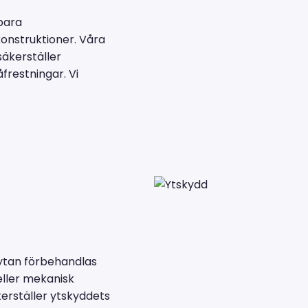
lbara
konstruktioner. Våra
äkerställer
frestningar. Vi
 ytan förbehandlas
eller mekanisk
kerställer ytskyddets