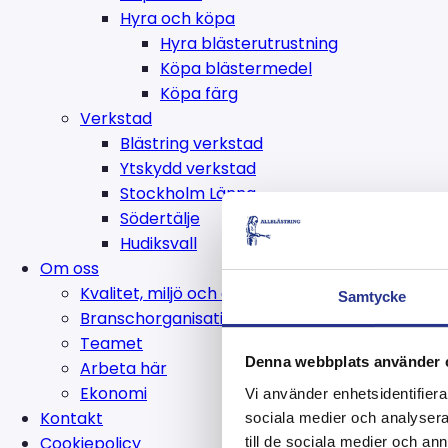
Hyra och köpa
Hyra blästerutrustning
Köpa blästermedel
Köpa färg
Verkstad
Blästring verkstad
Ytskydd verkstad
Stockholm Länna
Södertälje
Hudiksvall
Om oss
Kvalitet, miljö och arbetsmiljö
Samtycke
Branschorganisationer
Teamet
Denna webbplats använder 
Arbeta här
Ekonomi
Vi använder enhetsidentifierar
Kontakt
sociala medier och analysera 
Cookiepolicy
till de sociala medier och a