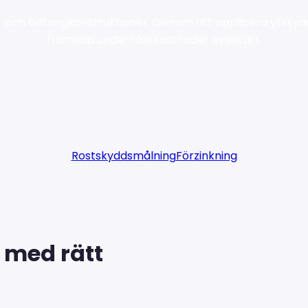
l- och betongkonstruktioner. Genom att applicera ytsky
framtida underhållskostnader avsevärt.
Rostskyddsmålning
Förzinkning
 med rätt