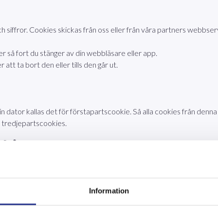
ch siffror. Cookies skickas från oss eller från våra partners webbser
ner så fort du stänger av din webbläsare eller app.
r att ta bort den eller tills den går ut.
 dator kallas det för förstapartscookie. Så alla cookies från den
 tredjepartscookies.
okies?
ligt använder vi oss av cookies, men även för att kunna förbättra d
Information
 med funktionscookies