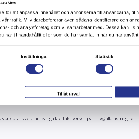
cookies
att skapa en smidigare upplevelse av vår webbplats för dig. Detta ka
e för att anpassa innehållet och annonserna till användarna, tillh
vår trafik. Vi vidarebefordrar även sådana identifierare och anna
n med analyscookies
nnons- och analysföretag som vi samarbetar med. Dessa kan i sin
har tillhandahållit eller som de har samlat in när du har använt 
 du använder webbplatsen med hjälp av cookies. Detta kan vara inf
örbättra vår webbplats.
Inställningar
Statistik
ka cookies som får lagras på din dator. Du kan bland annat välja att 
tällningarna i din webbläsare för att ändra dina inställningar.
Tillåt urval
 vår dataskyddsansvariga kontaktperson på info@allblastring.se