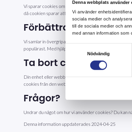
Denna webbplats använder 
Vi sparar cookies om vilka sidor du besökt hos oss för 
Vi använder enhetsidentifierar
då cookien sparar att du redan har sett den.
sociala medier och analysera 
Förbättra webbplatse
till de sociala medier och a
med annan information som du 
Vi samlar in övergripande analytics information om hur
Samtyckesval
populärast. Med hjälp av denna informationen kan vi f
Nödvändig
Ta bort cookies
Din enhet eller webbläsare tillåter dig att ställa in vil
cookies från den webbplatsen du besöker. Gå in under ins
Frågor?
Undrar du något om hur vi använder cookies? Du kan nå
Denna information uppdaterades 2024-04-25