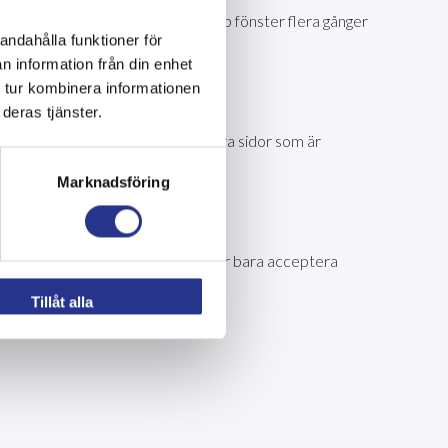
n vara att du slipper se ett pop-up fönster flera gånger
andahålla funktioner för
n information från din enhet
 tur kombinera informationen
deras tjänster.
ormation som berättar vilka av våra sidor som är
Marknadsföring
blockera cookies, radera cookies eller bara acceptera
Tillåt alla