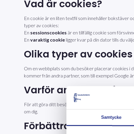
Vad är cookies?
En cookie är en liten textfil som innehåller bokstäver o
typer av cookies:
En
sessionscookies
är en tillfällig cookie som försvin
En
varaktig cookie
ligger kvar på din dator tills du välje
Olika typer av cookies
Om en webbplats som du besöker placerar cookies i din
kommer från andra partner, som till exempel Google är
Varför använder vi co
För att göra ditt besök på vår webbplats så bra som möj
om dig.
Samtycke
Förbättras upplevelse