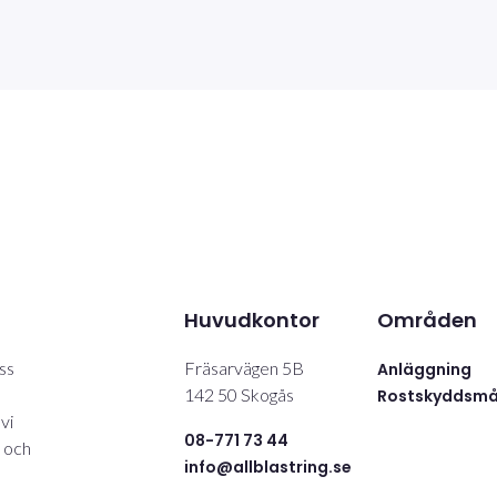
Huvudkontor
Områden
ss
Fräsarvägen 5B
Anläggning
142 50 Skogås
Rostskyddsmå
vi
08-771 73 44
l och
info@allblastring.se