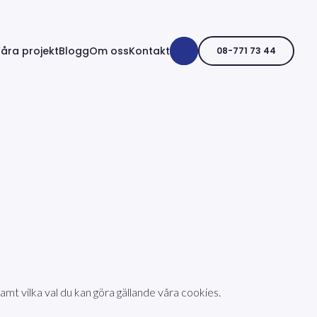
åra projekt
Blogg
Om oss
Kontakt
08-771 73 44
amt vilka val du kan göra gällande våra cookies.