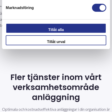
*Konstbyggnad; är en förkortning av konstruktionsbyggnadsverk,
Marknadsföring
även s.k. tekniska byggnadsverk. Vilket är byggnader eller
anläggningar som t.ex. broar, strandpromenader, stödmurar,
bullerskydd, trafik- och gångtunnlar.
Tillåt alla
Tillåt urval
Fler tjänster inom vårt
verksamhetsområde
anläggning
Optimala och kostnadseffektiva anläggningar i din organisation är