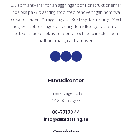
Du som ansvarar för anläggningar och konstruktioner får
hos oss på Allblästring stöd med renoveringar inom två
olika områden: Anläggning och Rostskyddsmålning. Med
hög kvalitet förlänger vi livslängden vilket gör att du får
ett kostnadseffektivt underhåll och de blir säkra och
hållbara många år framöver.
Huvudkontor
Fräsarvägen 5B
142 50 Skogås
08-771 73 44
info@allblastring.se
Områden