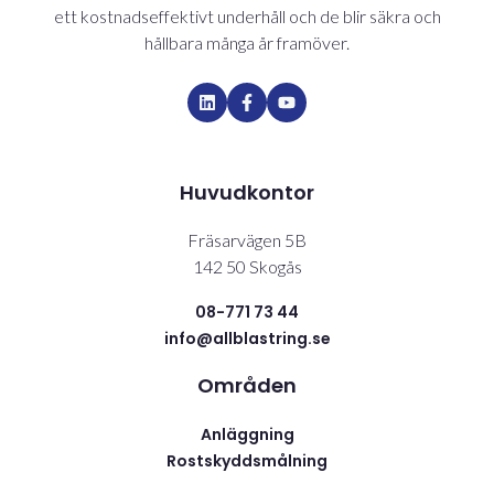
ett kostnadseffektivt underhåll och de blir säkra och
hållbara många år framöver.
Huvudkontor
Fräsarvägen 5B
142 50 Skogås
08-771 73 44
info@allblastring.se
Områden
Anläggning
Rostskyddsmålning