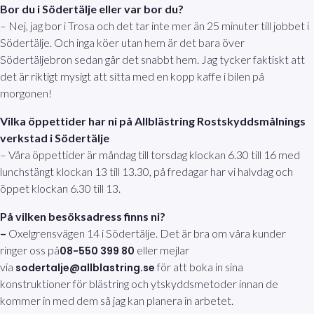
Bor du i Södertälje eller var bor du?
– Nej, jag bor i Trosa och det tar inte mer än 25 minuter till jobbet i
Södertälje. Och inga köer utan hem är det bara över
Södertäljebron sedan går det snabbt hem. Jag tycker faktiskt att
det är riktigt mysigt att sitta med en kopp kaffe i bilen på
morgonen!
Vilka öppettider har ni på Allblästring Rostskyddsmålnings
verkstad i Södertälje
– Våra öppettider är måndag till torsdag klockan 6.30 till 16 med
lunchstängt klockan 13 till 13.30, på fredagar har vi halvdag och
öppet klockan 6.30 till 13.
På vilken besöksadress finns ni?
–
Oxelgrensvägen 14 i Södertälje. Det är bra om våra kunder
ringer oss på
eller mejlar
08-550 399 80
via
för att boka in sina
sodertalje@allblastring.se
konstruktioner för blästring och ytskyddsmetoder innan de
kommer in med dem så jag kan planera in arbetet.