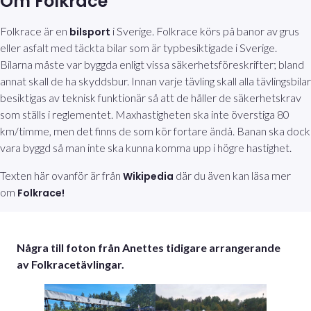
Om Folkrace
Folkrace är en
i Sverige. Folkrace körs på banor av grus
bilsport
eller asfalt med täckta bilar som är typbesiktigade i Sverige.
Bilarna måste var byggda enligt vissa säkerhetsföreskrifter; bland
annat skall de ha skyddsbur. Innan varje tävling skall alla tävlingsbilar
besiktigas av teknisk funktionär så att de håller de säkerhetskrav
som ställs i reglementet. Maxhastigheten ska inte överstiga 80
km/timme, men det finns de som kör fortare ändå. Banan ska dock
vara byggd så man inte ska kunna komma upp i högre hastighet.
Texten här ovanför är från
där du även kan läsa mer
Wikipedia
om
Folkrace!
Några till foton från Anettes tidigare arrangerande
av Folkracetävlingar.