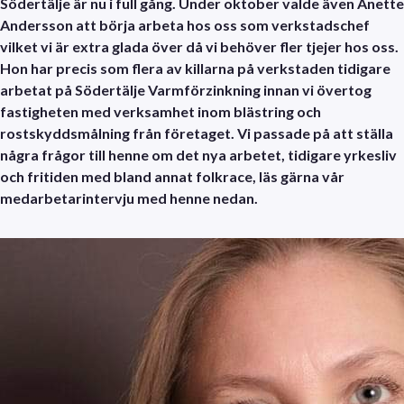
Södertälje är nu i full gång. Under oktober valde även Anette
Andersson att börja arbeta hos oss som verkstadschef
vilket vi är extra glada över då vi behöver fler tjejer hos oss.
Hon har precis som flera av killarna på verkstaden tidigare
arbetat på Södertälje Varmförzinkning innan vi övertog
fastigheten med verksamhet inom blästring och
rostskyddsmålning från företaget. Vi passade på att ställa
några frågor till henne om det nya arbetet, tidigare yrkesliv
och fritiden med bland annat folkrace, läs gärna vår
medarbetarintervju med henne nedan.