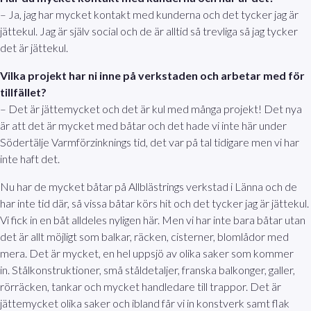
– Ja, jag har mycket kontakt med kunderna och det tycker jag är
jättekul. Jag är själv social och de är alltid så trevliga så jag tycker
det är jättekul.
Vilka projekt har ni inne på verkstaden och arbetar med för
tillfället?
– Det är jättemycket och det är kul med många projekt! Det nya
är att det är mycket med båtar och det hade vi inte här under
Södertälje Varmförzinknings tid, det var på tal tidigare men vi har
inte haft det.
Nu har de mycket båtar på Allblästrings verkstad i Länna och de
har inte tid där, så vissa båtar körs hit och det tycker jag är jättekul.
Vi fick in en båt alldeles nyligen här. Men vi har inte bara båtar utan
det är allt möjligt som balkar, räcken, cisterner, blomlådor med
mera. Det är mycket, en hel uppsjö av olika saker som kommer
in. Stålkonstruktioner, små ståldetaljer, franska balkonger, galler,
rörräcken, tankar och mycket handledare till trappor. Det är
jättemycket olika saker och ibland får vi in konstverk samt flak