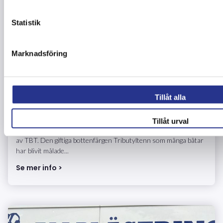
Statistik
Marknadsföring
5 frågor till Mikael Andersson på
Tillåt alla
Allblästring
Tillåt urval
"Just nu är det mycket med alla båtar som ska blästras på grund
av TBT. Den giftiga bottenfärgen Tributyltenn som många båtar
har blivit målade...
Se mer info >