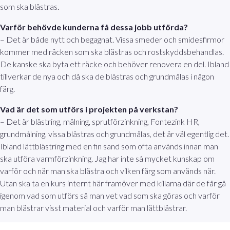
som ska blästras.
Varför behövde kunderna få dessa jobb utförda?
– Det är både nytt och begagnat. Vissa smeder och smidesfirmor
kommer med räcken som ska blästras och rostskyddsbehandlas.
De kanske ska byta ett räcke och behöver renovera en del. Ibland
tillverkar de nya och då ska de blästras och grundmålas i någon
färg.
Vad är det som utförs i projekten på verkstan?
– Det är blästring, målning, sprutförzinkning, Fontezink HR,
grundmålning, vissa blästras och grundmålas, det är väl egentlig det.
Ibland lättblästring med en fin sand som ofta används innan man
ska utföra varmförzinkning. Jag har inte så mycket kunskap om
varför och när man ska blästra och vilken färg som används när.
Utan ska ta en kurs internt här framöver med killarna där de får gå
igenom vad som utförs så man vet vad som ska göras och varför
man blästrar visst material och varför man lättblästrar.