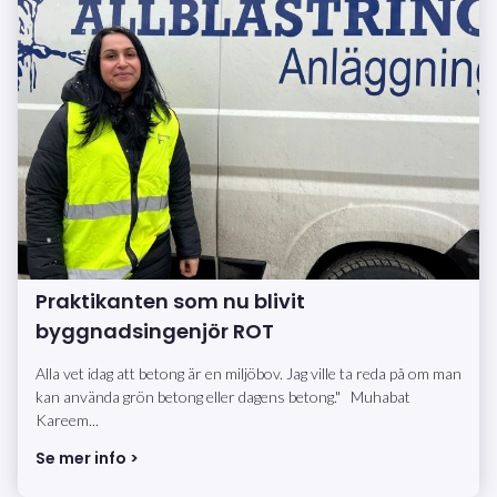
Praktikanten som nu blivit
byggnadsingenjör ROT
Alla vet idag att betong är en miljöbov. Jag ville ta reda på om man
kan använda grön betong eller dagens betong." Muhabat
Kareem...
Se mer info >