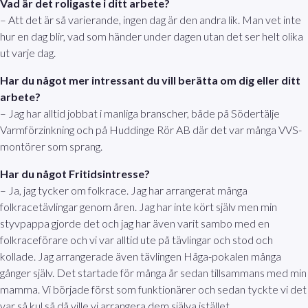
Vad är det roligaste i ditt arbete?
– Att det är så varierande, ingen dag är den andra lik. Man vet inte
hur en dag blir, vad som händer under dagen utan det ser helt olika
ut varje dag.
Har du något mer intressant du vill berätta om dig eller ditt
arbete?
– Jag har alltid jobbat i manliga branscher, både på Södertälje
Varmförzinkning och på Huddinge Rör AB där det var många VVS-
montörer som sprang.
Har du något Fritidsintresse?
– Ja, jag tycker om folkrace. Jag har arrangerat många
folkracetävlingar genom åren. Jag har inte kört själv men min
styvpappa gjorde det och jag har även varit sambo med en
folkraceförare och vi var alltid ute på tävlingar och stod och
kollade. Jag arrangerade även tävlingen Håga-pokalen många
gånger själv. Det startade för många år sedan tillsammans med min
mamma. Vi började först som funktionärer och sedan tyckte vi det
var så kul så då ville vi arrangera dem själva istället.