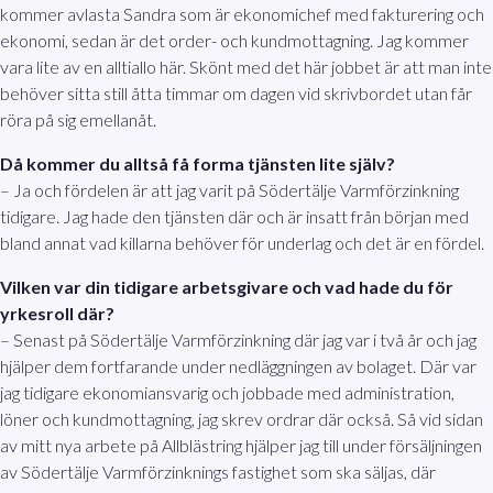
kommer avlasta Sandra som är ekonomichef med fakturering och
ekonomi, sedan är det order- och kundmottagning. Jag kommer
vara lite av en alltiallo här. Skönt med det här jobbet är att man inte
behöver sitta still åtta timmar om dagen vid skrivbordet utan får
röra på sig emellanåt.
Då kommer du alltså få forma tjänsten lite själv?
– Ja och fördelen är att jag varit på Södertälje Varmförzinkning
tidigare. Jag hade den tjänsten där och är insatt från början med
bland annat vad killarna behöver för underlag och det är en fördel.
Vilken var din tidigare arbetsgivare och vad hade du för
yrkesroll där?
– Senast på Södertälje Varmförzinkning där jag var i två år och jag
hjälper dem fortfarande under nedläggningen av bolaget. Där var
jag tidigare ekonomiansvarig och jobbade med administration,
löner och kundmottagning, jag skrev ordrar där också. Så vid sidan
av mitt nya arbete på Allblästring hjälper jag till under försäljningen
av Södertälje Varmförzinknings fastighet som ska säljas, där