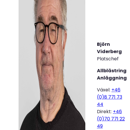
Björn
Viderberg
Platschef
Allblästring
Anläggning
Växel:
+46
(0)8 771 73
44
Direkt:
+46
(0)70 771 22
49