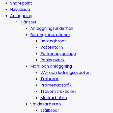
Sharepoint
Huvudsida
Anläggning
Tjänster
Anläggningsunderhåll
Betongreparationer
Betongbroar
Vattentorn
Parkeringsgarage
Reningsverk
Mark och anläggning
VA- och ledningsarbeten
Träbroar
Promenadstråk
Träkonstruktioner
Markarbeten
Smidesarbeten
Stålbroar