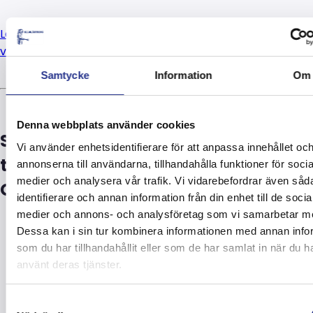
Läs mer om Allblästrings tjänster inom
verksamhetsområdet Anläggning!
Samtycke
Information
Om
Denna webbplats använder cookies
Se våra foton från projektet vid
Vi använder enhetsidentifierare för att anpassa innehållet oc
trafikplats Johanneshov och
annonserna till användarna, tillhandahålla funktioner för socia
medier och analysera vår trafik. Vi vidarebefordrar även såd
Gullmarsplan.
identifierare och annan information från din enhet till de socia
medier och annons- och analysföretag som vi samarbetar m
Dessa kan i sin tur kombinera informationen med annan info
som du har tillhandahållit eller som de har samlat in när du h
använt deras tjänster.
Samtyckesval