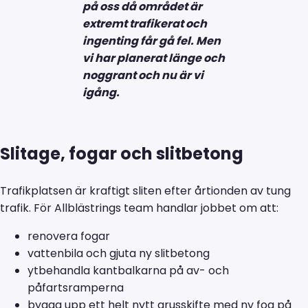
på oss då området är
extremt trafikerat och
ingenting får gå fel. Men
vi har planerat länge och
noggrant och nu är vi
igång.
Slitage, fogar och slitbetong
Trafikplatsen är kraftigt sliten efter årtionden av tung
trafik. För Allblästrings team handlar jobbet om att:
renovera fogar
vattenbila och gjuta ny slitbetong
ytbehandla kantbalkarna på av- och
påfartsramperna
bygga upp ett helt nytt grusskifte med ny fog på