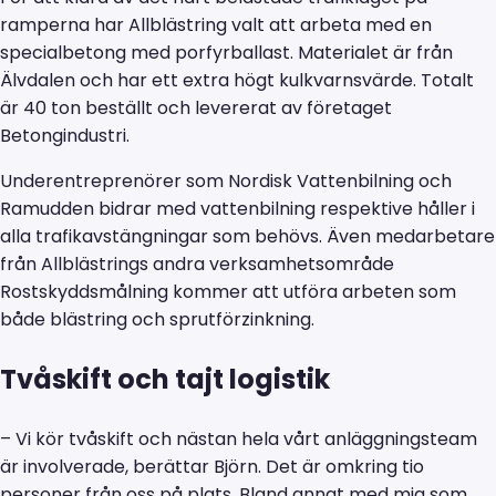
ramperna har Allblästring valt att arbeta med en
specialbetong med porfyrballast. Materialet är från
Älvdalen och har ett extra högt kulkvarnsvärde. Totalt
är 40 ton beställt och levererat av företaget
Betongindustri.
Underentreprenörer som Nordisk Vattenbilning och
Ramudden bidrar med vattenbilning respektive håller i
alla trafikavstängningar som behövs. Även medarbetare
från Allblästrings andra verksamhetsområde
Rostskyddsmålning kommer att utföra arbeten som
både blästring och sprutförzinkning.
Tvåskift och tajt logistik
– Vi kör tvåskift och nästan hela vårt anläggningsteam
är involverade, berättar Björn. Det är omkring tio
personer från oss på plats. Bland annat med mig som