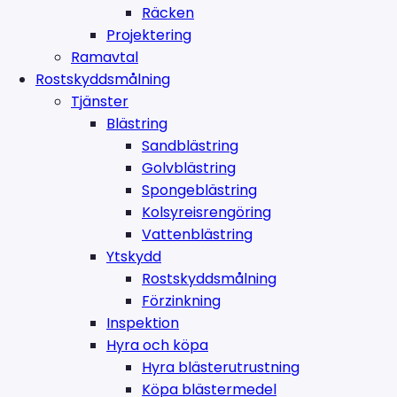
Räcken
Projektering
Ramavtal
Rostskyddsmålning
Tjänster
Blästring
Sandblästring
Golvblästring
Spongeblästring
Kolsyreisrengöring
Vattenblästring
Ytskydd
Rostskyddsmålning
Förzinkning
Inspektion
Hyra och köpa
Hyra blästerutrustning
Köpa blästermedel