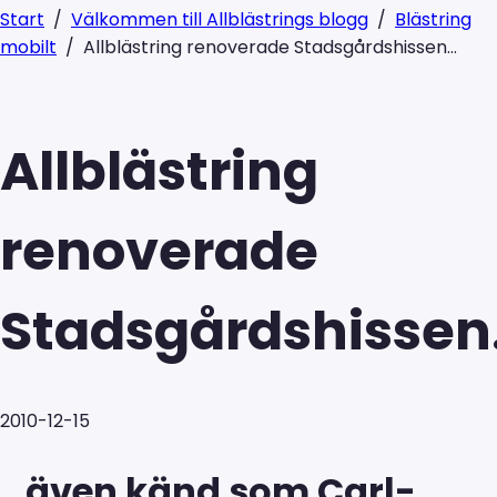
Start
/
Välkommen till Allblästrings blogg
/
Blästring
mobilt
/
Allblästring renoverade Stadsgårdshissen…
Allblästring
renoverade
Stadsgårdshisse
2010-12-15
…även känd som Carl-