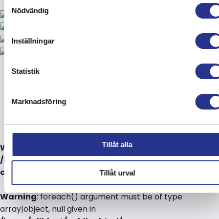
Samtyckesval
Nödvändig
Inställningar
Statistik
Liknande
Marknadsföring
Tillåt alla
Warning
: Undefined variable $recent_posts in
/home/allblast/public_html/wp-
content/themes/allblastring/single.php
on line
82
Tillåt urval
Warning
: foreach() argument must be of type
array|object, null given in