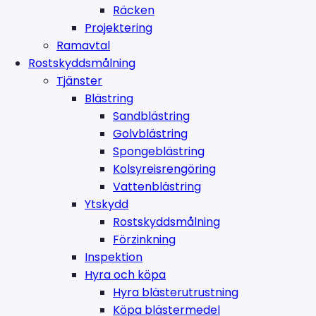
Räcken
Projektering
Ramavtal
Rostskyddsmålning
Tjänster
Blästring
Sandblästring
Golvblästring
Spongeblästring
Kolsyreisrengöring
Vattenblästring
Ytskydd
Rostskyddsmålning
Förzinkning
Inspektion
Hyra och köpa
Hyra blästerutrustning
Köpa blästermedel