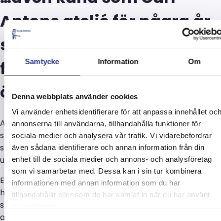
Antons ateljé för några år
sedan, detta är vi
Samtycke
Information
Om
fortfarande mycket stolta
över.
Denna webbplats använder cookies
Vi använder enhetsidentifierare för att anpassa innehållet oc
Allblästring blästrade och rostskyddsmålade
annonserna till användarna, tillhandahålla funktioner för
stålkonstruktionen. Dessutom höll vi med samordning för
sociala medier och analysera vår trafik. Vi vidarebefordrar
smidet och delar av projekteringen. Stadsholmen var
även sådana identifierare och annan information från din
uppdragsgivare genom Skanska direkt.
enhet till de sociala medier och annons- och analysföretag
som vi samarbetar med. Dessa kan i sin tur kombinera
En hel del reparationer var tvungna att utföras innan
informationen med annan information som du har
hisskonstruktionen återfick sin forna lyster. Stålets
tillhandahållit eller som de har samlat in när du har använt
status och konstruktionens komplicerade art, gjorde
deras tjänster.
arbetet till en riktig utmaning.