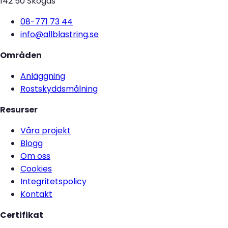
142 50 Skogås
08-771 73 44
info@allblastring.se
Områden
Anläggning
Rostskyddsmålning
Resurser
Våra projekt
Blogg
Om oss
Cookies
Integritetspolicy
Kontakt
Certifikat