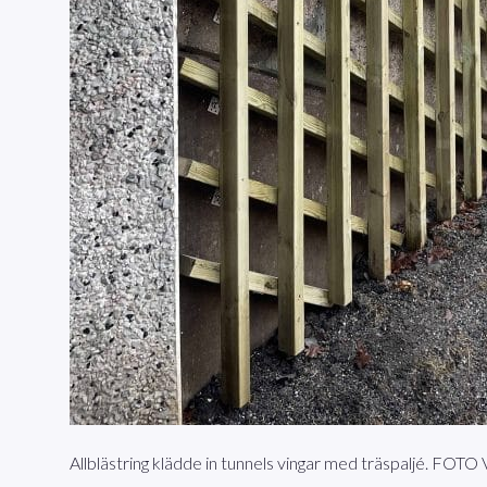
Allblästring klädde in tunnels vingar med träspaljé. FOTO 