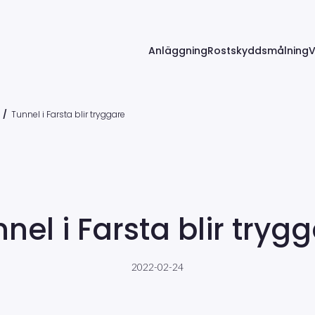
Anläggning
Rostskyddsmålning
V
/
Tunnel i Farsta blir tryggare
nel i Farsta blir tryg
2022-02-24