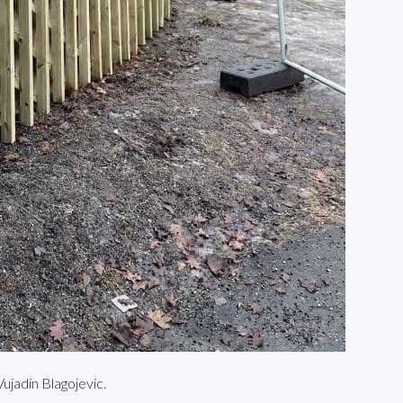
Vujadin Blagojevic.