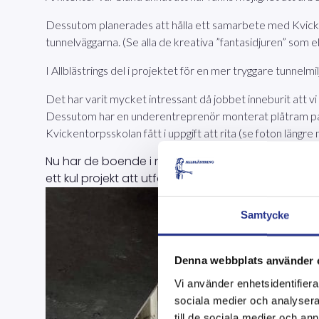
Dessutom planerades att hålla ett samarbete med Kvickento
tunnelväggarna. (Se alla de kreativa ”fantasidjuren” som ele
I Allblästrings del i projektet för en mer tryggare tunnelmi
Det har varit mycket intressant då jobbet inneburit att vi
Dessutom har en underentreprenör monterat plåtram på vä
Kvickentorpsskolan fått i uppgift att rita (se foton längr
Nu har de boende i närområdet slutligen fått en gla
ett kul projekt att utföra.
Samtycke
Denna webbplats använder 
Vi använder enhetsidentifierar
sociala medier och analysera 
till de sociala medier och a