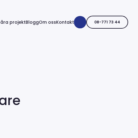
åra projekt
Blogg
Om oss
Kontakt
08-771 73 44
gare