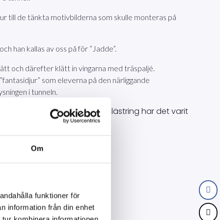
ur till de tänkta motivbilderna som skulle monteras på
 och han kallas av oss på för ”Jadde”.
tt och därefter klätt in vingarna med träspaljé.
”fantasidjur” som eleverna på den närliggande
sningen i tunneln.
n i Farsta och för oss på Allblästring har det varit
Om
andahålla funktioner för
n information från din enhet
 tur kombinera informationen