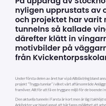
På uppdrag av Stockhol
nyligen upprustats av o
och projektet har vari
tunnelns så kallade vi
därefter klätt in ving
motivbilder på väggarna
från Kvickentorpsskola
Under första delen av året har vi på Allblästring bland an
projekt ”Trygga tunnlar” i vilket vårt affärsområde Anläg
framöver. Allt för att få en tryggare miljö för de boende i
Den aktuella tunneln i Farsta är kort men är låg i takhöjd
Arkitekter var bland annat att här fanns möjlighet att arbe