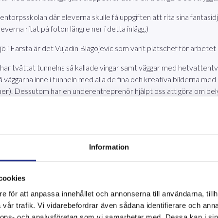
rpsskolan där eleverna skulle få uppgiften att rita sina fantasidj
verna ritat på foton längre ner i detta inlägg.)
ljö i Farsta är det Vujadin Blagojevic som varit platschef för arbetet
 har tvättat tunnelns så kallade vingar samt väggar med hetvattentvä
ggarna inne i tunneln med alla de fina och kreativa bilderna med 
e ner). Dessutom har en underentreprenör hjälpt oss att göra om bely
dare och lite tryggare miljö när de går eller cyklar i tunnel
Information
cookies
e för att anpassa innehållet och annonserna till användarna, tillh
vår trafik. Vi vidarebefordrar även sådana identifierare och anna
nnons- och analysföretag som vi samarbetar med. Dessa kan i sin