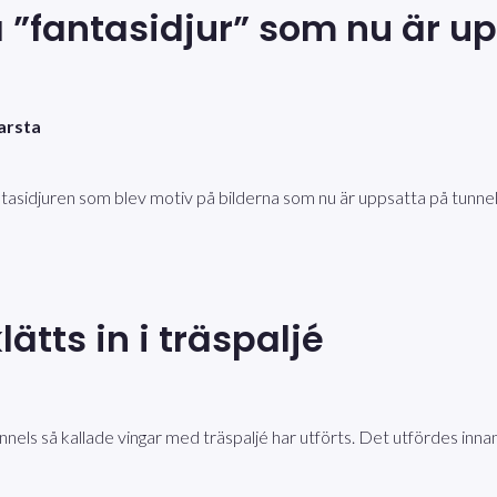
a ”fantasidjur” som nu är 
!
arsta
antasidjuren som blev motiv på bilderna som nu är uppsatta på tunnel
ätts in i träspaljé
tunnels så kallade vingar med träspaljé har utförts. Det utfördes in