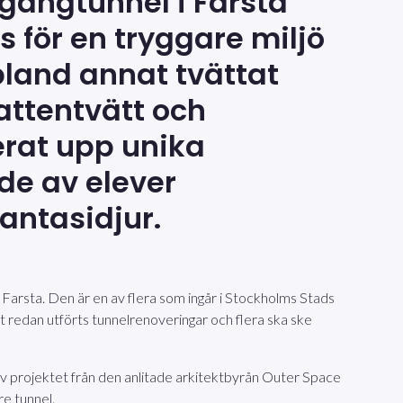
gångtunnel i Farsta
s för en tryggare miljö
bland annat tvättat
attentvätt och
erat upp unika
ade av elever
antasidjur.
n Farsta. Den är en av flera som ingår i Stockholms Stads
et redan utförts tunnelrenoveringar och flera ska ske
n av projektet från den anlitade arkitektbyrån Outer Space
re tunnel.