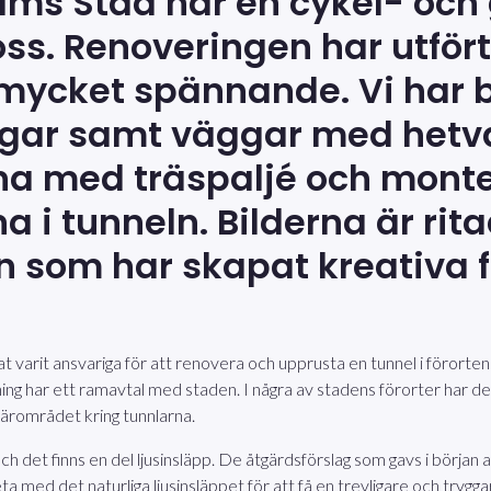
ms Stad har en cykel- och 
ss. Renoveringen har utfört
t mycket spännande. Vi har 
ngar samt väggar med hetv
arna med träspaljé och mont
 i tunneln. Bilderna är rit
n som har skapat kreativa f
nat varit ansvariga för att renovera och upprusta en tunnel i förorte
gning har ett ramavtal med staden. I några av stadens förorter har d
 närområdet kring tunnlarna.
 och det finns en del ljusinsläpp. De åtgärdsförslag som gavs i börja
ta med det naturliga ljusinsläppet för att få en trevligare och trygga