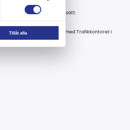
ontrollerat
och miljömässigt sätt
.
 som vi på Allblästring har med Trafikkontoret i
Tillåt alla