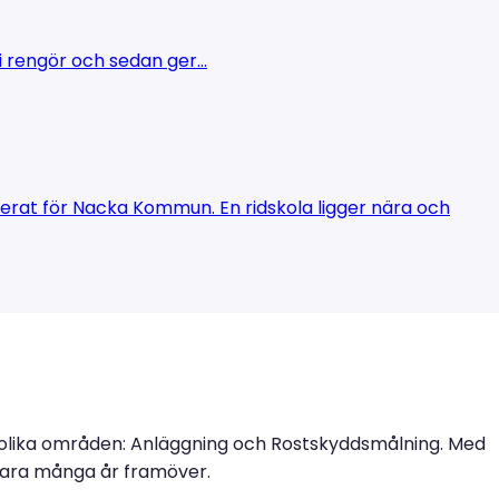
i rengör och sedan ger...
terat för Nacka Kommun. En ridskola ligger nära och
å olika områden: Anläggning och Rostskyddsmålning. Med
llbara många år framöver.