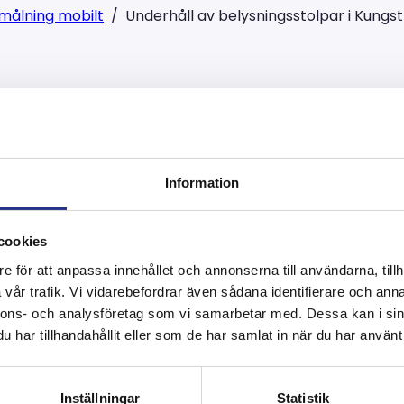
målning mobilt
/
Underhåll av belysningsstolpar i Kung
sningsstolpar i K
Information
cookies
e för att anpassa innehållet och annonserna till användarna, tillh
rade två av våra medarbeta
vår trafik. Vi vidarebefordrar även sådana identifierare och anna
nnons- och analysföretag som vi samarbetar med. Dessa kan i sin
olm.
har tillhandahållit eller som de har samlat in när du har använt 
Inställningar
Statistik