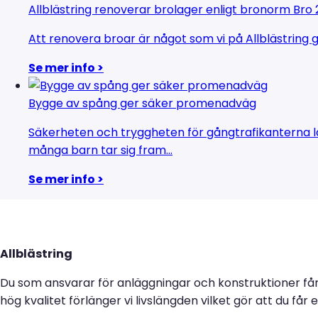
Allblästring renoverar brolager enligt bronorm Bro
Att renovera broar är något som vi på Allblästring g
Se mer info >
Bygge av spång ger säker promenadväg
Säkerheten och tryggheten för gångtrafikanterna lä
många barn tar sig fram...
Se mer info >
Allblästring
Du som ansvarar för anläggningar och konstruktioner få
hög kvalitet förlänger vi livslängden vilket gör att du få