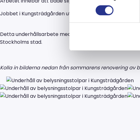
Arbetet innebar att
både slipa, skrapa och måla dessa be
Jobbet i Kungsträdgården utfördes med minimal miljöpå
Detta underhållsarbete med både slipning, skrapning och
Stockholms stad
.
Kolla in bilderna nedan från sommarens renovering av b