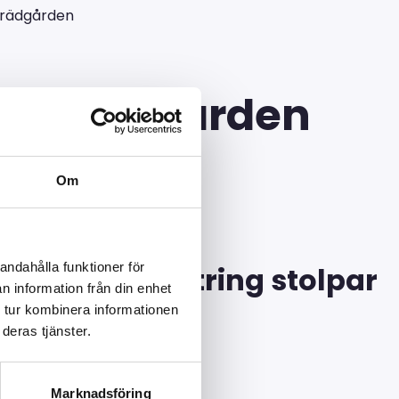
strädgården
ungsträdgården
Om
andahålla funktioner för
re på Allblästring stolpar
n information från din enhet
 tur kombinera informationen
deras tjänster.
Marknadsföring