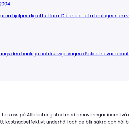
 2004
ärna hjälper dig att utföra. Då är det ofta brolager som v
ngs den backiga och kurviga vägen i Fisksätra var priori
r hos oss på Allblästring stöd med renoveringar inom tv
r ett kostnadseffektivt underhåll och de blir säkra och hå