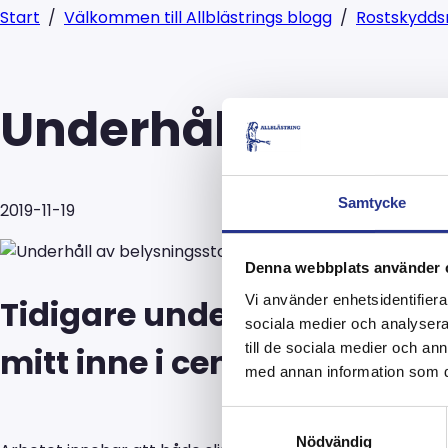
Start
/
Välkommen till Allblästrings blogg
/
Rostskydds
Underhåll av bely
Samtycke
2019-11-19
Denna webbplats använder 
Vi använder enhetsidentifierar
Tidigare under året renove
sociala medier och analysera 
till de sociala medier och a
mitt inne i centrala Stockh
med annan information som du 
Samtyckesval
Nödvändig