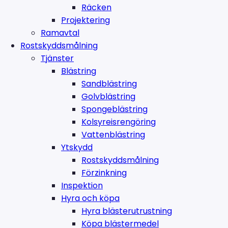
Räcken
Projektering
Ramavtal
Rostskyddsmålning
Tjänster
Blästring
Sandblästring
Golvblästring
Spongeblästring
Kolsyreisrengöring
Vattenblästring
Ytskydd
Rostskyddsmålning
Förzinkning
Inspektion
Hyra och köpa
Hyra blästerutrustning
Köpa blästermedel