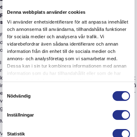
damm från traditionell blästring kan medföra ett
Denna webbplats använder cookies
problem. Ytan blir ren från fett, klorider och salt,
speciellt gäller detta kraftigt korroderat stål.
Vi använder enhetsidentifierare för att anpassa innehållet
och annonserna till användarna, tillhandahålla funktioner
Flera moderna målningsprogram finns numera, för ytor
för sociala medier och analysera vår trafik. Vi
där traditionell blästring inte är en möjlig metod att
vidarebefordrar även sådana identifierare och annan
använda.
information från din enhet till de sociala medier och
annons- och analysföretag som vi samarbetar med.
I vår strävan att vara ett modernt blästrings- och
Dessa kan i sin tur kombinera informationen med annan
rostskyddsmålningsföretag med moderna metoder, i
information som du har tillhandahållit eller som de har
kombination med en ökad efterfrågan, togs beslutet att
samlat in när du har använt deras tjänster.
investera i en utrustning för vattenblästring. Valet föll på
Samtyckesval
en maskin från
Den-Jet
, levererad
Conjet
, en leverantör
Nödvändig
vi känner väl och hyser ett stort förtroende för när det
gäller service och reservdelar.
Inställningar
Maskinen ger upp till 1 000 bar och upp till 95°C.
Vi tror detta blir ett bra komplement i vår verksamhet!
Statistik