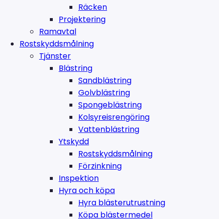
Räcken
Projektering
Ramavtal
Rostskyddsmålning
Tjänster
Blästring
Sandblästring
Golvblästring
Spongeblästring
Kolsyreisrengöring
Vattenblästring
Ytskydd
Rostskyddsmålning
Förzinkning
Inspektion
Hyra och köpa
Hyra blästerutrustning
Köpa blästermedel