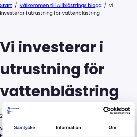
Start
/
Välkommen till Allblästrings blogg
/
Vi
investerar i utrustning för vattenblästring
Vi investerar i
utrustning för
vattenblästring
2014-06-16
Samtycke
Information
Om
Vattenblästring efterfrågas framför allt där
brand- eller explosionsrisk föreligger eller där