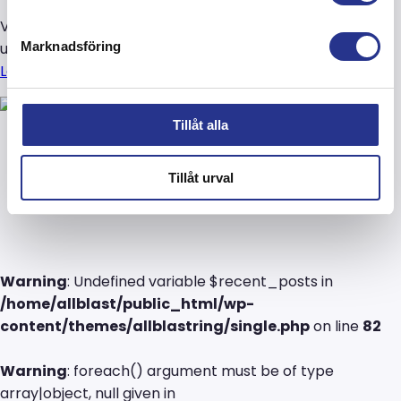
Vattenblästring innebär att vi använder enbart vatten
Marknadsföring
under högt tryck utan inblandning av fast blästermedel,
Läs mer om vattenblästring här!
Tillåt alla
Liknande
Tillåt urval
Warning
: Undefined variable $recent_posts in
/home/allblast/public_html/wp-
content/themes/allblastring/single.php
on line
82
Warning
: foreach() argument must be of type
array|object, null given in