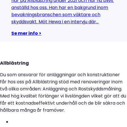
här på Allblästring under 2021 och har nu blivit
anställd hos oss. Han har en bakgrund inom
bevakningsbranschen som väktare och
skyddsvakt. Möt Hewa i en intervju där...
Se mer info >
Allblästring
Du som ansvarar för anläggningar och konstruktioner
får hos oss på Allblästring stöd med renoveringar inom
två olika områden: Anläggning och Rostskyddsmålning.
Med hög kvalitet förlänger vi livslängden vilket gör att du
får ett kostnadseffektivt underhåll och de blir säkra och
hållbara många år framöver.