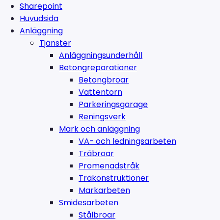
Sharepoint
Huvudsida
Anläggning
Tjänster
Anläggningsunderhåll
Betongreparationer
Betongbroar
Vattentorn
Parkeringsgarage
Reningsverk
Mark och anläggning
VA- och ledningsarbeten
Träbroar
Promenadstråk
Träkonstruktioner
Markarbeten
Smidesarbeten
Stålbroar