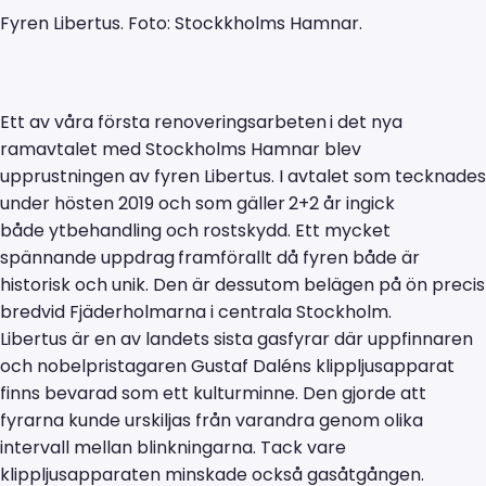
Fyren Libertus. Foto: Stockkholms Hamnar.
Ett av våra första renoveringsarbeten
i det nya
ramavtalet med Stockholms Hamnar blev
upprustningen av fyren Libertus. I avtalet som tecknades
under hösten 2019 och som gäller
2+2 år ingick
både ytbehandling och rostskydd. Ett mycket
spännande uppdrag
framförallt då fyren både är
historisk och unik. Den är dessutom belägen på ön precis
bredvid Fjäderholmarna i centrala Stockholm.
Libertus är en av landets sista gasfyrar där uppfinnaren
och nobelpristagaren Gustaf Daléns klippljusapparat
finns bevarad som ett kulturminne. Den gjorde att
fyrarna kunde urskiljas från varandra genom olika
intervall mellan blinkningarna. Tack vare
klippljusapparaten minskade också gasåtgången.