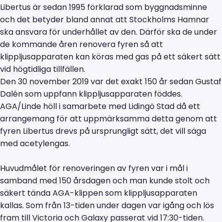
Libertus är sedan 1995 förklarad som byggnadsminne
och det betyder bland annat att Stockholms Hamnar
ska ansvara för underhållet av den. Därför ska de under
de kommande åren renovera fyren så att
klippljusapparaten kan köras med gas på ett säkert sätt
vid högtidliga tillfällen.
Den 30 november 2019 var det exakt 150 år sedan Gustaf
Dalén som uppfann klippljusapparaten föddes.
AGA/Linde höll i samarbete med Lidingö Stad då ett
arrangemang för att uppmärksamma detta genom att
fyren Libertus drevs på ursprungligt sätt, det vill säga
med acetylengas.
Huvudmålet för renoveringen av fyren var i mål i
samband med 150 årsdagen och man kunde stolt och
säkert tända AGA-klippen som klippljusapparaten
kallas. Som från 13-tiden under dagen var igång och lös
fram till Victoria och Galaxy passerat vid 17:30-tiden.