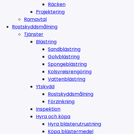
Räcken
Projektering
Ramavtal
Rostskyddsmålning
Tjänster
Blästring
Sandblästring
Golvblästring
Spongeblästring
Kolsyreisrengöring
Vattenblästring
Ytskydd
Rostskyddsmålning
Förzinkning
Inspektion
Hyra och köpa
Hyra blästerutrustning
Köpa blästermedel