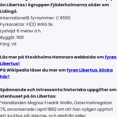
ön Libertas i ögruppen Fjäderholmarna söder om
Lidingö.
Internationellt fyrnummer: C 6550
Fyrkaraktär: Fl(3) WRG 9s
Lyshöjd: 6 meter ö.h.
Byggår: 1931
Färg: Vit
Läs mer på Stockholms Hamnars webbsida om
fyren
Libertus!
På Wikipedia läser du mer om
fyren Libertus, klicka
här!
Spännande och intressanta historiska uppgifter om
stenhuset på ön Libertas:
”Handlanden Magnus Fredrik Wallin, Östermalmsgatan
75, annonserade i april 1862 om att han nyligen uppfört
ett kruthus på Libertas, och därifrån säljer