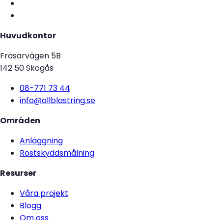
Huvudkontor
Fräsarvägen 5B
142 50 Skogås
08-771 73 44
info@allblastring.se
Områden
Anläggning
Rostskyddsmålning
Resurser
Våra projekt
Blogg
Om oss