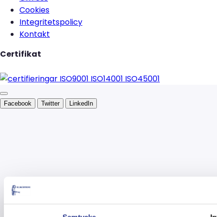
Cookies
Integritetspolicy
Kontakt
Certifikat
Facebook
Twitter
LinkedIn
Samtycke
I