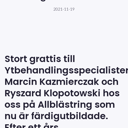
2021-11-19
Stort g
rattis till
Ytbehandlingsspecialiste
Marcin Kazmierczak och
Ryszard Klopotowski hos
oss
på Allblästring som
nu är färdigutbildade
.
Efter ett års