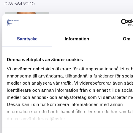
076-564 90 10
Samtycke
Information
Om
Denna webbplats använder cookies
Ryszard Klopotowski
Ytbehandlingsspecialist
Vi använder enhetsidentifierare för att anpassa innehållet oc
Lagbas Entreprenad
annonserna till användarna, tillhandahålla funktioner för socia
medier och analysera vår trafik. Vi vidarebefordrar även såd
Mejla Ryszard
070-719 88 19
identifierare och annan information från din enhet till de socia
medier och annons- och analysföretag som vi samarbetar m
Om utbildningen till
Dessa kan i sin tur kombinera informationen med annan
information som du har tillhandahållit eller som de har samlat
”Ytbehandlingsspecialist
du har använt deras tjänster.
inom yt- och rostskydd”