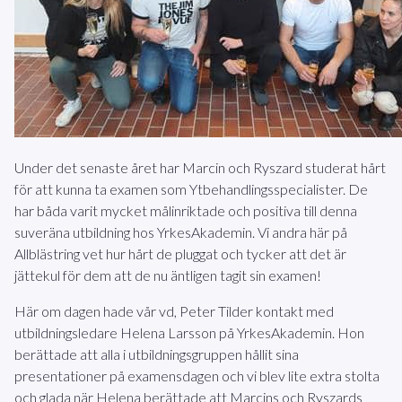
Under det senaste året har Marcin och Ryszard studerat hårt
för att kunna ta examen som Ytbehandlingsspecialister. De
har båda varit mycket målinriktade och positiva till denna
suveräna utbildning hos YrkesAkademin. Vi andra här på
Allblästring vet hur hårt de pluggat och tycker att det är
jättekul för dem att de nu äntligen tagit sin examen!
Här om dagen hade vår vd, Peter Tilder kontakt med
utbildningsledare Helena Larsson på YrkesAkademin. Hon
berättade att alla i utbildningsgruppen hållit sina
presentationer på examensdagen och vi blev lite extra stolta
och glada när Helena berättade att Marcins och Ryszards