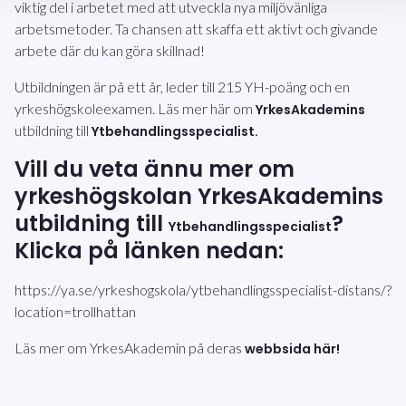
viktig del i arbetet med att utveckla nya miljövänliga
arbetsmetoder. Ta chansen att skaffa ett aktivt och givande
arbete där du kan göra skillnad!
Utbildningen är på ett år, leder till 215 YH-poäng och en
yrkeshögskoleexamen. Läs mer här om
YrkesAkademins
utbildning till
Ytbehandlingsspecialist
.
Vill du veta ännu mer om
yrkeshögskolan YrkesAkademins
utbildning till
?
Ytbehandlingsspecialist
Klicka på länken nedan:
https://ya.se/yrkeshogskola/ytbehandlingsspecialist-distans/?
location=trollhattan
Läs mer om YrkesAkademin på deras
webbsida här!