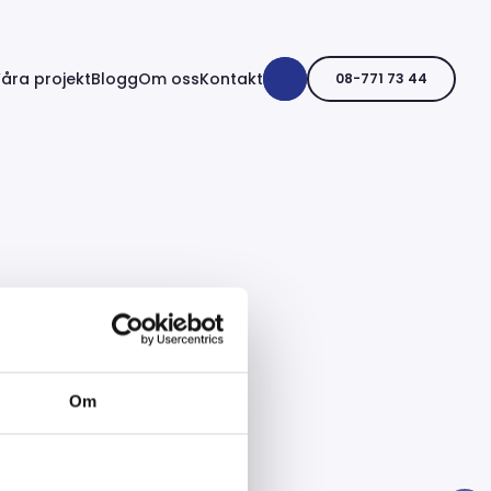
åra projekt
Blogg
Om oss
Kontakt
08-771 73 44
rial
Om