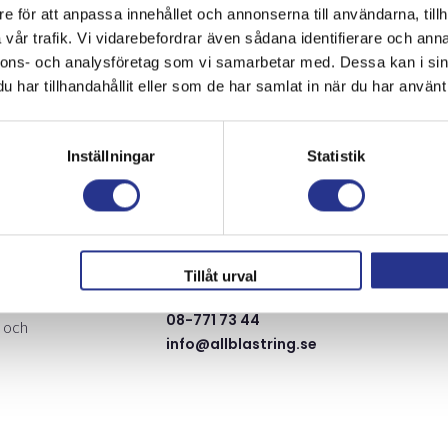
e för att anpassa innehållet och annonserna till användarna, tillh
vår trafik. Vi vidarebefordrar även sådana identifierare och anna
nnons- och analysföretag som vi samarbetar med. Dessa kan i sin
har tillhandahållit eller som de har samlat in när du har använt 
Inställningar
Statistik
Huvudkontor
Områden
ss
Fräsarvägen 5B
Anläggning
Tillåt urval
142 50 Skogås
Rostskyddsmå
vi
08-771 73 44
l och
info@allblastring.se