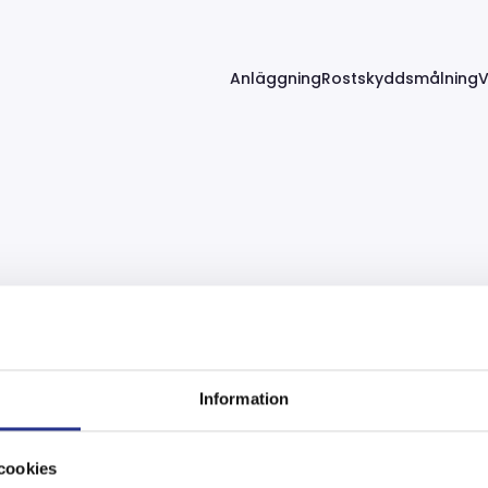
Anläggning
Rostskyddsmålning
V
ett:
konstruktionsmate
Information
cookies