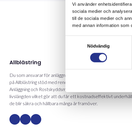
Vi använder enhetsidentifierar
sociala medier och analysera 
till de sociala medier och a
med annan information som du 
Samtyckesval
Nödvändig
Allblästring
Du som ansvarar för anläggningar och konstruktioner får hos o
på Allblästring stöd med renoveringar inom två olika områden:
Anläggning och Rostskyddsmålning. Med hög kvalitet förlänger 
livslängden vilket gör att du får ett kostnadseffektivt underhål
de blir säkra och hållbara många år framöver.