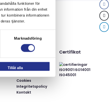
andahålla funktioner för
n information från din enhet
 tur kombinera informationen
deras tjänster.
Marknadsföring
Resurser
Certifikat
Våra projekt
Tillåt alla
lning
Blogg
Om oss
Cookies
Integritetspolicy
Kontakt