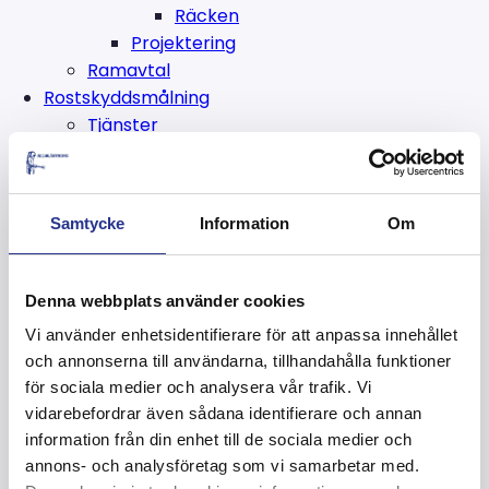
Räcken
Projektering
Ramavtal
Rostskyddsmålning
Tjänster
Blästring
Sandblästring
Golvblästring
Samtycke
Information
Om
Spongeblästring
Kolsyreisrengöring
Vattenblästring
Denna webbplats använder cookies
Ytskydd
Vi använder enhetsidentifierare för att anpassa innehållet
Rostskyddsmålning
och annonserna till användarna, tillhandahålla funktioner
Förzinkning
för sociala medier och analysera vår trafik. Vi
Inspektion
vidarebefordrar även sådana identifierare och annan
Hyra och köpa
information från din enhet till de sociala medier och
Hyra blästerutrustning
annons- och analysföretag som vi samarbetar med.
Köpa blästermedel