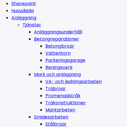
Sharepoint
Huvudsida
Anläggning
Tjänster
Anläggningsunderhåll
Betongreparationer
Betongbroar
Vattentorn
Parkeringsgarage
Reningsverk
Mark och anläggning
VA- och ledningsarbeten
Träbroar
Promenadstråk
Träkonstruktioner
Markarbeten
Smidesarbeten
Stålbroar