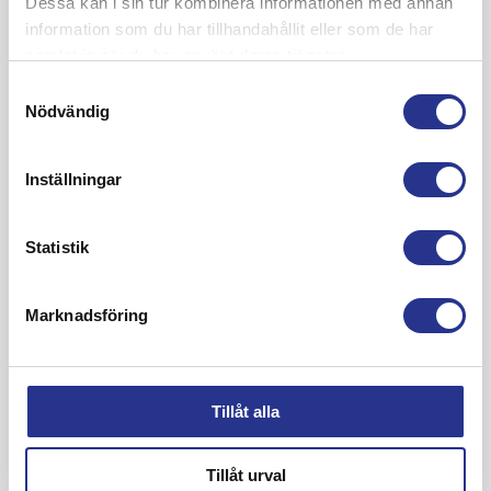
Dessa kan i sin tur kombinera informationen med annan
Köpa färg
information som du har tillhandahållit eller som de har
Verkstad
samlat in när du har använt deras tjänster.
Blästring verkstad
Samtyckesval
Ytskydd verkstad
Nödvändig
Stockholm Länna
Södertälje
Inställningar
Hudiksvall
Om oss
Kvalitet, miljö och arbetsmiljö
Statistik
Branschorganisationer
Teamet
Marknadsföring
Arbeta här
Ekonomi
Kontakt
Cookiepolicy
Tillåt alla
Integritetspolicy
Tillåt urval