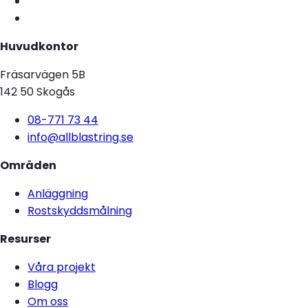
Huvudkontor
Fräsarvägen 5B
142 50 Skogås
08-771 73 44
info@allblastring.se
Områden
Anläggning
Rostskyddsmålning
Resurser
Våra projekt
Blogg
Om oss