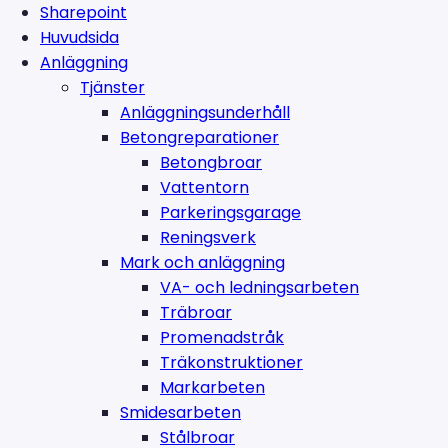
Sharepoint
Huvudsida
Anläggning
Tjänster
Anläggningsunderhåll
Betongreparationer
Betongbroar
Vattentorn
Parkeringsgarage
Reningsverk
Mark och anläggning
VA- och ledningsarbeten
Träbroar
Promenadstråk
Träkonstruktioner
Markarbeten
Smidesarbeten
Stålbroar