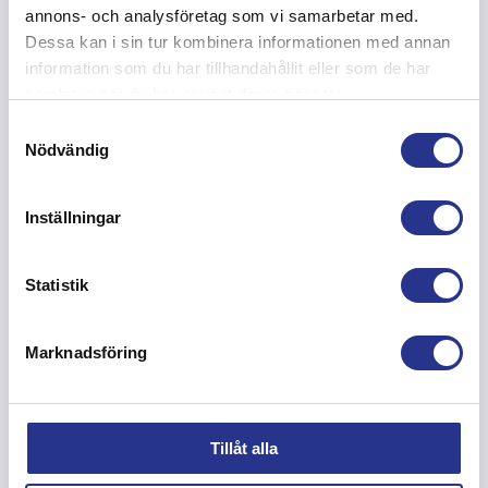
Köpa färg
annons- och analysföretag som vi samarbetar med.
Dessa kan i sin tur kombinera informationen med annan
Verkstad
information som du har tillhandahållit eller som de har
Blästring verkstad
samlat in när du har använt deras tjänster.
Ytskydd verkstad
Stockholm Länna
Samtyckesval
Nödvändig
Södertälje
Hudiksvall
Om oss
Inställningar
Kvalitet, miljö och arbetsmiljö
Branschorganisationer
Statistik
Teamet
Arbeta här
Ekonomi
Marknadsföring
Kontakt
Cookiepolicy
Integritetspolicy
Tillåt alla