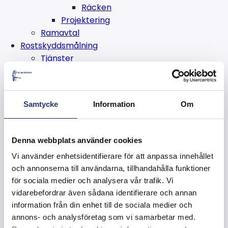
Räcken
Projektering
Ramavtal
Rostskyddsmålning
Tjänster
Blästring
Sandblästring
Golvblästring
Samtycke
Information
Om
Spongeblästring
Kolsyreisrengöring
Vattenblästring
Denna webbplats använder cookies
Ytskydd
Vi använder enhetsidentifierare för att anpassa innehållet
Rostskyddsmålning
och annonserna till användarna, tillhandahålla funktioner
Förzinkning
för sociala medier och analysera vår trafik. Vi
Inspektion
vidarebefordrar även sådana identifierare och annan
Hyra och köpa
information från din enhet till de sociala medier och
Hyra blästerutrustning
annons- och analysföretag som vi samarbetar med.
Köpa blästermedel