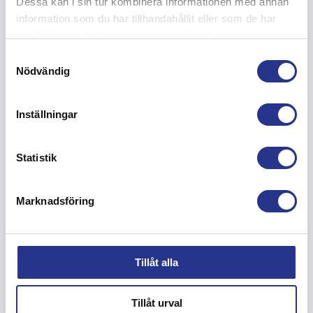
Dessa kan i sin tur kombinera informationen med annan
Köpa färg
information som du har tillhandahållit eller som de har
Verkstad
samlat in när du har använt deras tjänster.
Blästring verkstad
Samtyckesval
Ytskydd verkstad
Nödvändig
Stockholm Länna
Södertälje
Inställningar
Hudiksvall
Om oss
Kvalitet, miljö och arbetsmiljö
Statistik
Branschorganisationer
Teamet
Marknadsföring
Arbeta här
Ekonomi
Kontakt
Cookiepolicy
Tillåt alla
Integritetspolicy
Tillåt urval