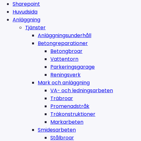
Sharepoint
Huvudsida
Anläggning
Tjänster
Anläggningsunderhåll
Betongreparationer
Betongbroar
Vattentorn
Parkeringsgarage
Reningsverk
Mark och anläggning
VA- och ledningsarbeten
Träbroar
Promenadstråk
Träkonstruktioner
Markarbeten
Smidesarbeten
Stålbroar