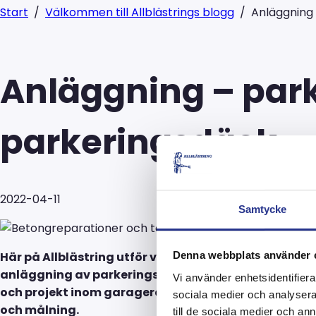
Start
/
Välkommen till Allblästrings blogg
/
Anläggning
Anläggning – par
parkeringsdäck
2022-04-11
Samtycke
Här på Allblästring utför vi inte längre bara bläst
Denna webbplats använder 
anläggning av parkeringshus, garage och parkerin
Vi använder enhetsidentifierar
och projekt inom garagerenovering med reparationer 
sociala medier och analysera 
och målning.
till de sociala medier och a