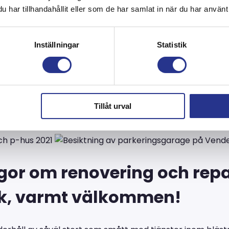
har tillhandahållit eller som de har samlat in när du har använt 
 av parkeringshus, garage
Inställningar
Statistik
at hand om blästring, betongreparationer, betongförstärkn
or kan uppkomma. Lagas småskador i tid minskar risken a
 bra yta för ny efterbehandling skapas. Vi har stor erfar
Tillåt urval
ghet, kvalitet, kostnad och miljö i fokus.
ågor om renovering och rep
k, varmt välkommen!