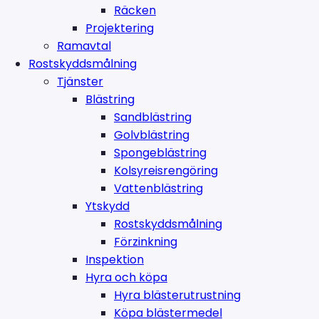
Räcken
Projektering
Ramavtal
Rostskyddsmålning
Tjänster
Blästring
Sandblästring
Golvblästring
Spongeblästring
Kolsyreisrengöring
Vattenblästring
Ytskydd
Rostskyddsmålning
Förzinkning
Inspektion
Hyra och köpa
Hyra blästerutrustning
Köpa blästermedel