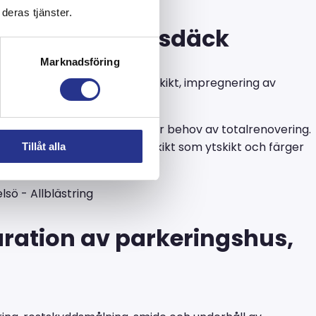
deras tjänster.
 och parkeringsdäck
Marknadsföring
ingar, bilning, tätskikt, ytskikt, impregnering av
tt de sprider sig och orsakar behov av totalrenovering.
enhet av att välja såväl tätskikt som ytskikt och färger
Tillåt alla
aration av parkeringshus,