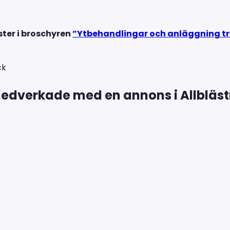
ster i broschyren
”Ytbehandlingar och anläggning tryg
 medverkade med en annons i Allbläst