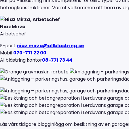
Här på Allblästring finns kompetens för olika typer av u
betongkonstruktioner. Varmt välkommen att höra av dig m
Niaz Mirza
Arbetschef
E-post
niaz.mirza@allblastring.se
Mobil
070-771 22 00
Allblästring kontor
08-771 73 44
Läs vårt tidigare blogginlägg om besiktning av en garag