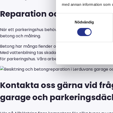
med annan information som du 
Reparation och renovering
Samtyckesval
Nödvändig
När ett parkeringshus behöver renoveras tar vi bland ann
betong och målning.
Betong har många fiender och många olika typer av skad
Med vattenbilning tas skadad betong effektivt bort och en
för parkeringshus. Våra arbeten utförs alltid med långsikti
Kontakta oss gärna vid fr
garage och parkeringsdäc