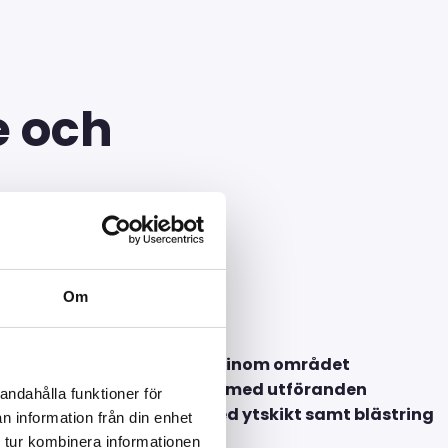
e och
Om
d renovering och reparation inom området
er och anläggningsarbeten med utföranden
andahålla funktioner för
ring av betong, arbete med ytskikt samt blästring
n information från din enhet
 tur kombinera informationen