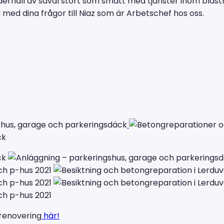
nderhåll av såväl stort som smått med tjänster inom bläst
ed dina frågor till Niaz som är Arbetschef hos oss.
erenovering
här!