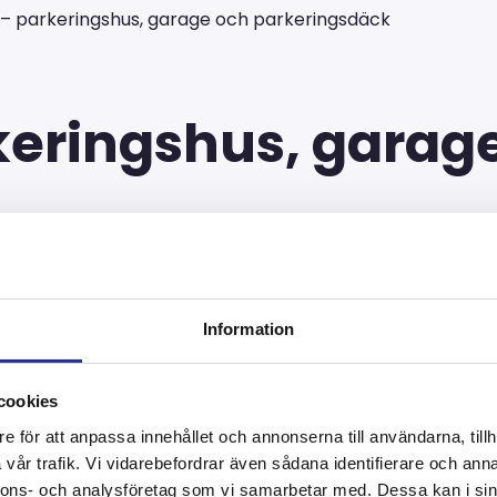
 – parkeringshus, garage och parkeringsdäck
keringshus, garag
Information
ring och rostskyddsmålning utan vi arbetar också me
cookies
gsdäck. Vi stöttar dig gärna med totalentreprenad
e för att anpassa innehållet och annonserna till användarna, tillh
av betongskador, förstärkning, tätskikt, impregne
vår trafik. Vi vidarebefordrar även sådana identifierare och anna
nnons- och analysföretag som vi samarbetar med. Dessa kan i sin