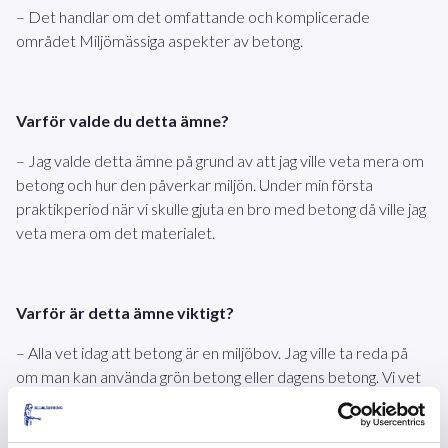
– Det handlar om det omfattande och komplicerade
området Miljömässiga aspekter av betong.
Varför valde du detta ämne?
– Jag valde detta ämne på grund av att jag ville veta mera om
betong och hur den påverkar miljön. Under min första
praktikperiod när vi skulle gjuta en bro med betong då ville jag
veta mera om det materialet.
Varför är detta ämne viktigt?
– Alla vet idag att betong är en miljöbov. Jag ville ta reda på
om man kan använda grön betong eller dagens betong. Vi vet
inte vad som kommer att hända med grön betong i framtiden
för vi har hittills endast tagit laboratorieprover på grön