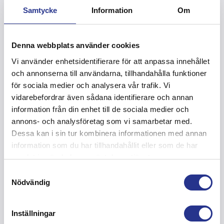
betong. Dagens betong känner vi till och vi vet att den
Samtycke
Information
Om
kommer att hålla länge.
Denna webbplats använder cookies
Ä
r ditt examensarbetete godkänt och klart?
Vi använder enhetsidentifierare för att anpassa innehållet
– Ja, jag blev helt klar med examensarbetet och det är
och annonserna till användarna, tillhandahålla funktioner
godkänt nu.
för sociala medier och analysera vår trafik. Vi
vidarebefordrar även sådana identifierare och annan
Är du kvar på Allblästring eller är praktiken klar nu?
information från din enhet till de sociala medier och
annons- och analysföretag som vi samarbetar med.
–
Jag var kvar på Allblästring under hela min praktikperiod
Dessa kan i sin tur kombinera informationen med annan
som tog slut i slutet av maj.
information som du har tillhandahållit eller som de har
När slutade du på utbildningen?
samlat in när du har använt deras tjänster.
Samtyckesval
– Jag var klar med skolan 31 maj 2024.
Nödvändig
Inställningar
Vad gör du nu när du är klar med skolan?