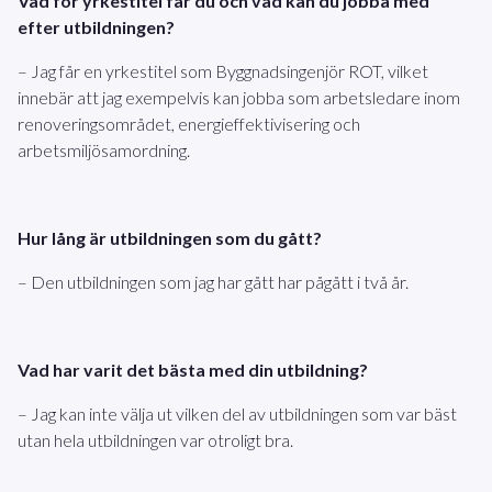
Vad för yrkestitel får du och vad kan du jobba med
efter utbildningen?
– Jag får en yrkestitel som Byggnadsingenjör ROT, vilket
innebär att jag exempelvis kan jobba som arbetsledare inom
renoveringsområdet, energieffektivisering och
arbetsmiljösamordning.
Hur lång är utbildningen som du gått?
– Den utbildningen som jag har gått har pågått i två år.
Vad har varit det bästa med din utbildning?
– Jag kan inte välja ut vilken del av utbildningen som var bäst
utan hela utbildningen var otroligt bra.