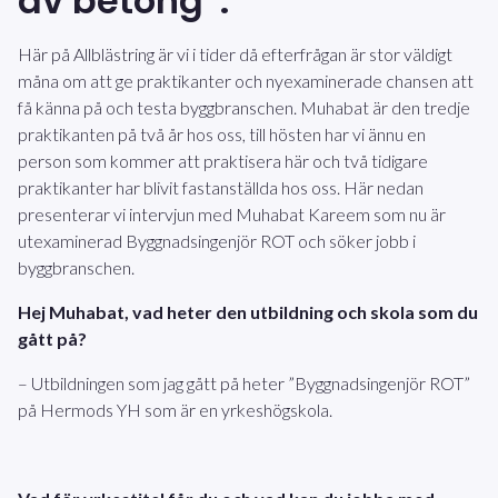
av betong”.
Här på Allblästring är vi i tider då efterfrågan är stor väldigt
måna om att ge praktikanter och nyexaminerade chansen att
få känna på och testa byggbranschen. Muhabat är den tredje
praktikanten på två år hos oss, till hösten har vi ännu en
person som kommer att praktisera här och två tidigare
praktikanter har blivit fastanställda hos oss. Här nedan
presenterar vi intervjun med Muhabat Kareem som nu är
utexaminerad Byggnadsingenjör ROT och söker jobb i
byggbranschen.
Hej
Muhabat, v
ad heter den utbildning och skola som du
gått på?
– Utbildningen som jag gått på heter ”Byggnadsingenjör ROT”
på Hermods YH som är en yrkeshögskola.