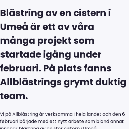
Blästring av en cistern i
Umeå är e
tt av våra
många projekt som
startade igång
under
februari. På plats fanns
Allblästrings grymt duktig
team.
Vi på Allblästring är verksamma i hela landet och den 6
februari började
med ett nytt arbete som bland annat
innebar blästring av en stor cistern i Umeå.