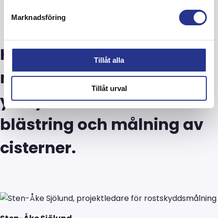
Marknadsföring
Hör gärna av dig till oss
Tillåt alla
med dina frågor om
Tillåt urval
ytskyddsarbeten som
blästring och målning av
cisterner.