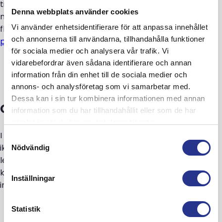
till både dig och miljön. De arbetar kundorienterat med
Denna webbplats använder cookies
marknadens effektivaste logistiksystem för leverans av
Vi använder enhetsidentifierare för att anpassa innehållet
flytande kemiska produkter, biooljor och salter.
Läs mer
och annonserna till användarna, tillhandahålla funktioner
på deras webbsida!
för sociala medier och analysera vår trafik. Vi
vidarebefordrar även sådana identifierare och annan
information från din enhet till de sociala medier och
annons- och analysföretag som vi samarbetar med.
Dessa kan i sin tur kombinera informationen med annan
Om
Jotun
information som du har tillhandahållit eller som de har
samlat in när du har använt deras tjänster.
I nästan ett sekel har Jotun skyddat egendom – från
Samtyckesval
ikoniska byggnader till vackra hem. ​Som en av världens
Nödvändig
ledande tillverkare av färger och beläggningar
kombinerar de hög kvalitet med kreativitet och
Inställningar
innovation.
Läs mer på deras webbsida!
Statistik