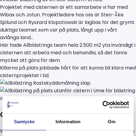
Projektet med cisternen är ett samarbete vi har med
Wibax och Jotun.
Projektledare hos oss är Sten-Åke
Sjölund och Ryszard Klopotowski är lagbas för det grymt
duktiga teamet som var på plats
, långt upp i vårt
avlånga land…
Här hade Allblästrings team hela 2.500 m2 yta invändigt i
cisternen att
arbeta med och
behandla, så det fanns
mycket att göra för dem.
Killarna på plats jobbade hårt för att kunna bli klara med
cisternprojektet i tid.
Om
Wibax
Samtycke
Information
Om
Wibax är en hållbar kemikalieleverantör som tar hänsyn