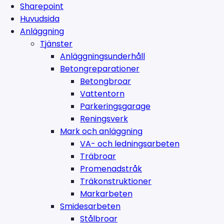
Sharepoint
Huvudsida
Anläggning
Tjänster
Anläggningsunderhåll
Betongreparationer
Betongbroar
Vattentorn
Parkeringsgarage
Reningsverk
Mark och anläggning
VA- och ledningsarbeten
Träbroar
Promenadstråk
Träkonstruktioner
Markarbeten
Smidesarbeten
Stålbroar