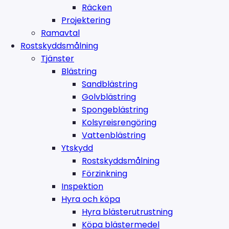
Räcken
Projektering
Ramavtal
Rostskyddsmålning
Tjänster
Blästring
Sandblästring
Golvblästring
Spongeblästring
Kolsyreisrengöring
Vattenblästring
Ytskydd
Rostskyddsmålning
Förzinkning
Inspektion
Hyra och köpa
Hyra blästerutrustning
Köpa blästermedel