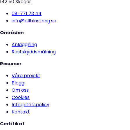
142 50 Skogås
08-771 73 44
info@allblastring.se
Områden
Anläggning
Rostskyddsmålning
Resurser
Våra projekt
Blogg
Om oss
Cookies
Integritetspolicy
Kontakt
Certifikat