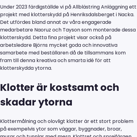
Under 2023 färdigställde vi på Allblästring Anläggning ett
projekt med klotterskydd på Henriksdalsberget i Nacka.
Det utfördes bland annat av våra engagerade
medarbetare Naoruz och Tayson som monterade dessa
klotterskydd. Detta fina projekt visar också på
arbetsledare Björns mycket goda och innovativa
samarbete med beställaren då de tillsammans kom
fram till denna kreativa och smarta idé för att
klotterskydda ytorna.
Klotter är kostsamt och
skadar ytorna
Klottermålning och olovligt klotter är ett stort problem
på exempelvis ytor som väggar, byggnader, broar,
murar och tunnlar med mera. Klottret och sprejfärgen