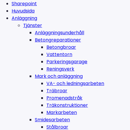
Sharepoint
Huvudsida
Anläggning
Tjänster
Anläggningsunderhåll
Betongreparationer
Betongbroar
Vattentorn
Parkeringsgarage
Reningsverk
Mark och anläggning
VA- och ledningsarbeten
Träbroar
Promenadstråk
Träkonstruktioner
Markarbeten
Smidesarbeten
Stålbroar