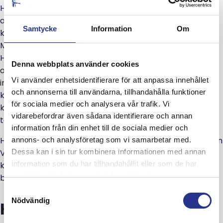
Har du ytor och fasader som det ofta sprayas färg och
annat klotter på och är trött på kostsamma
Samtycke
Information
Om
klottersaneringar?
Med hållbara klotterskydd som det vi utförde på
Henriksdalsberget i Nacka monterat på dina
Denna webbplats använder cookies
anläggningar kommer du slippa klotter och allt vad det
Vi använder enhetsidentifierare för att anpassa innehållet
innebär med skador på ytorna och kostsam
och annonserna till användarna, tillhandahålla funktioner
klotterborttagning. På lång sikt sparar du både in
för sociala medier och analysera vår trafik. Vi
kostnader för klottersaneringar och renoveringar samt
vidarebefordrar även sådana identifierare och annan
tar även hänsyn till vår miljö.
information från din enhet till de sociala medier och
Hör gärna av dig till vår arbetsledare och platschef Björn
annons- och analysföretag som vi samarbetar med.
Viderberg, se hans kontaktuppgifter längre ned. Samt
Dessa kan i sin tur kombinera informationen med annan
information som du har tillhandahållit eller som de har
kolla även in fler av Hewas foton från projektet med
samlat in när du har använt deras tjänster.
bygget av klotterskydden, längre ned i detta inlägg!
Samtyckesval
Nödvändig
Kontakta Björn om våra