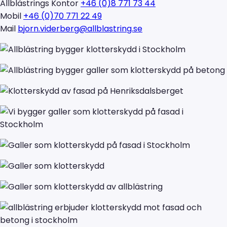
Allblästrings Kontor
+46 (0)8 771 73 44
Mobil
+46 (0)70 771 22 49
Mail
bjorn.viderberg@allblastring.se