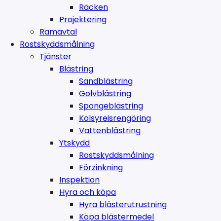
Räcken
Projektering
Ramavtal
Rostskyddsmålning
Tjänster
Blästring
Sandblästring
Golvblästring
Spongeblästring
Kolsyreisrengöring
Vattenblästring
Ytskydd
Rostskyddsmålning
Förzinkning
Inspektion
Hyra och köpa
Hyra blästerutrustning
Köpa blästermedel