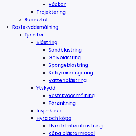
Räcken
Projektering
Ramavtal
Rostskyddsmålning
Tjänster
Blästring
Sandblästring
Golvblästring
Spongeblästring
Kolsyreisrengöring
Vattenblästring
Ytskydd
Rostskyddsmålning
Förzinkning
Inspektion
Hyra och köpa
Hyra blästerutrustning
Köpa blästermedel