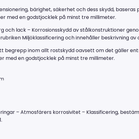
imensionering, bärighet, säkerhet och dess skydd, basera
ner med en godstjocklek på minst tre millimeter.
Färg och lack – Korrosionsskydd av stålkonstruktioner g
rubriken Miljöklassificering och innehåller beskrivning av 
t begrepp inom allt rostskydd oavsett om det gäller ent
er med en godstjocklek på minst tre millimeter.
um
ringar – Atmosfärers korrosivitet – Klassificering, best
.