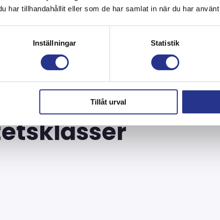
rtikeln här!
har tillhandahållit eller som de har samlat in när du har använt 
Inställningar
Statistik
ha en mycket högre korrosivitetsklass än övriga delar.
FOTO: WIRE
Tillåt urval
tetsklasser