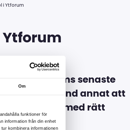
el i Ytforum
 i Ytforum
idningen Ytforums senaste
Om
rättar han bland annat att
ga genomtänkt med rätt
andahålla funktioner för
ch rätt valt
n information från din enhet
 tur kombinera informationen