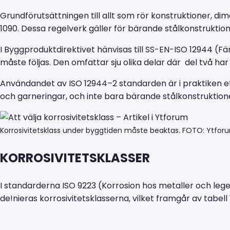
Grundförutsättningen till allt som rör konstruktioner, d
1090. Dessa regelverk gäller för bärande stålkonstruktio
I Byggproduktdirektivet hänvisas till SS-EN-ISO 12944 (
måste följas. Den omfattar sju olika delar där del två har 
Användandet av ISO 12944–2 standarden är i praktiken et
och garneringar, och inte bara bärande stålkonstruktion
Korrosivitetsklass under byggtiden måste beaktas. FOTO: Ytfor
KORROSIVITETSKLASSER
I standarderna ISO 9223 (Korrosion hos metaller och lege
de!nieras korrosivitetsklasserna, vilket framgår av tabell 1