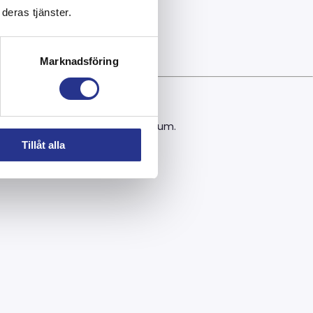
deras tjänster.
Marknadsföring
STOCK/FREEPIK, i tidningen Ytforum.
Tillåt alla