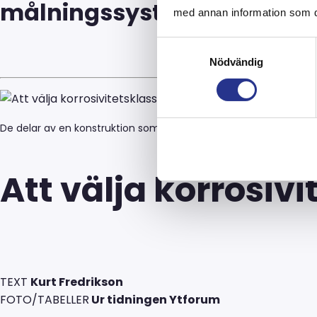
målningssystem. Läs hela a
med annan information som du 
Samtyckesval
Nödvändig
De delar av en konstruktion som befinner sig i regnskugga, kan 
Att välja korrosivi
TEXT
Kurt Fredrikson
FOTO/TABELLER
Ur tidningen Ytforum