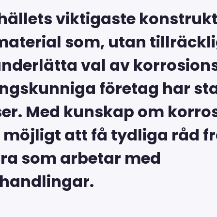
ällets viktigaste konstruk
aterial som, utan tillräckli
 underlätta val av korrosi
gskunniga företag har stan
sser. Med kunskap om korros
möjligt att få tydliga råd f
ra som arbetar med
handlingar.