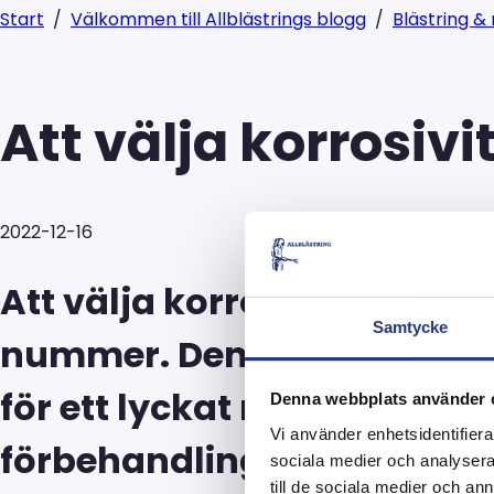
Start
/
Välkommen till Allblästrings blogg
/
Blästring &
Att välja korrosivi
2022-12-16
Att välja korrosivitetsklas
Samtycke
nummer. Den är skriven av 
för ett lyckat rostskydd k
Denna webbplats använder 
Vi använder enhetsidentifierar
förbehandling, rätt bestämn
sociala medier och analysera 
till de sociala medier och a