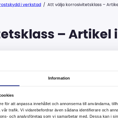
 rostskydd i verkstad
/
Att välja korrosivitetsklass – Artik
tetsklass – Artikel
s handlar en artikel om i t
Information
Kurt Fredrikson och där be
rävs det att helheten är no
cookies
e för att anpassa innehållet och annonserna till användarna, tillh
ing av korrosivitetsklass o
vår trafik. Vi vidarebefordrar även sådana identifierare och anna
nnons- och analysföretag som vi samarbetar med. Dessa kan i sin