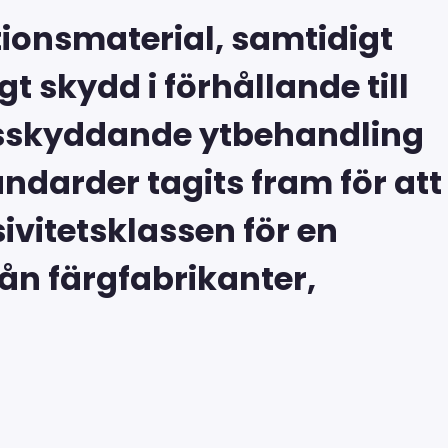
tionsmaterial, samtidigt
gt skydd i förhållande till
onsskyddande ytbehandling
darder tagits fram för att
ivitetsklassen för en
rån färgfabrikanter,