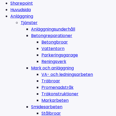
Sharepoint
Huvudsida
Anläggning
Tjänster
Anläggningsunderhåll
Betongreparationer
Betongbroar
Vattentorn
Parkeringsgarage
Reningsverk
Mark och anläggning
VA- och ledningsarbeten
Träbroar
Promenadstråk
Träkonstruktioner
Markarbeten
Smidesarbeten
Stålbroar