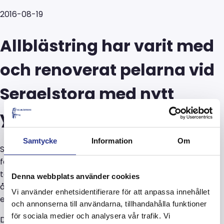
2016-08-19
Allblästring har varit med
och renoverat pelarna vid
Sergelstorg med nytt
ytskikt samt klotterskydd.
Samtycke
Information
Om
Sergelstorg ligger mitt i centrala Stockholm och kallas i
folkmun ”Plattan”. Pelarna på torgets nedre del är
temporära och kommer endast att finnas kvar i några
Denna webbplats använder cookies
år. Men på en så välbesökt plats som Sergels torg är
Vi använder enhetsidentifierare för att anpassa innehållet
estetiken mycket viktig.
och annonserna till användarna, tillhandahålla funktioner
för sociala medier och analysera vår trafik. Vi
Därför har man nu valt att snygga till och förbättra