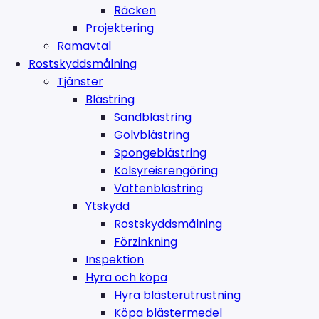
Räcken
Projektering
Ramavtal
Rostskyddsmålning
Tjänster
Blästring
Sandblästring
Golvblästring
Spongeblästring
Kolsyreisrengöring
Vattenblästring
Ytskydd
Rostskyddsmålning
Förzinkning
Inspektion
Hyra och köpa
Hyra blästerutrustning
Köpa blästermedel