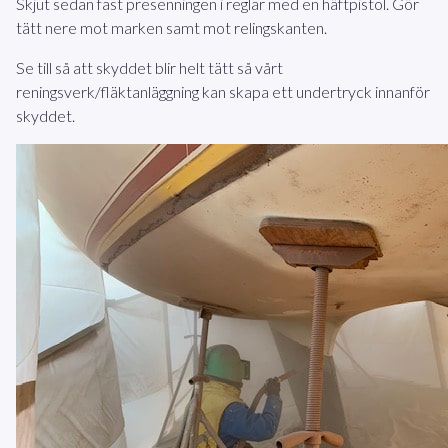
Skjut sedan fast presenningen i reglar med en häftpistol. Gör
tätt nere mot marken samt mot relingskanten.
Se till så att skyddet blir helt tätt så vårt
reningsverk/fläktanläggning kan skapa ett undertryck innanför
skyddet.