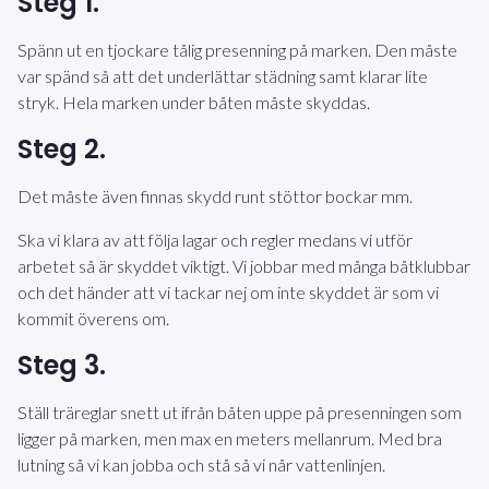
Steg 1.
Spänn ut en tjockare tålig presenning på marken. Den måste
var spänd så att det underlättar städning samt klarar lite
stryk. Hela marken under båten måste skyddas.
Steg 2.
Det måste även finnas skydd runt stöttor bockar mm.
Ska vi klara av att följa lagar och regler medans vi utför
arbetet så är skyddet viktigt. Vi jobbar med många båtklubbar
och det händer att vi tackar nej om inte skyddet är som vi
kommit överens om.
Steg 3.
Ställ träreglar snett ut ifrån båten uppe på presenningen som
ligger på marken, men max en meters mellanrum. Med bra
lutning så vi kan jobba och stå så vi når vattenlinjen.