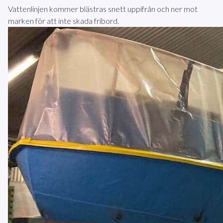
Vattenlinjen kommer blästras snett uppifrån och ner mot
marken för att inte skada fribord.