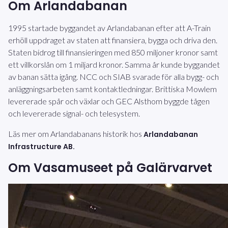
Om Arlandabanan
1995 startade byggandet av Arlandabanan efter att A-Train
erhöll uppdraget av staten att finansiera, bygga och driva den.
Staten bidrog till finansieringen med 850 miljoner kronor samt
ett villkorslån om 1 miljard kronor. Samma år kunde byggandet
av banan sätta igång. NCC och SIAB svarade för alla bygg- och
anläggningsarbeten samt kontaktledningar. Brittiska Mowlem
levererade spår och växlar och GEC Alsthom byggde tågen
och levererade signal- och telesystem.
Läs mer om Arlandabanans historik hos
Arlandabanan
Infrastructure AB.
Om Vasamuseet på Galärvarvet