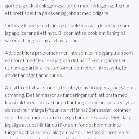
gjorde jag också anläggningsarbeten med rörläggning. Jag har
ett brett spektra på saker jag jobbat med tidigare.
Delar av lösningarna från tre projekt kan vara lösningen som
jag applicerar på ett nytt. Blicken att se problemlösning på
saker och ting har jag ärvt av farsan.
Att identifiera problemen men inte som en motgång utan som
en morot med ”Hur ska jag lösa det här?”. För mig är det en
utmaning, därför är vattentornen som vi har intressanta, för
att det är något annorlunda.
Att lyfta en hyfsat stor bro för utbyte av brolager är också en
utmaning. Det är massor av funderingar runt, att prata med
konstruktören som räknar på hur tung den är, hur vi kan vi lyfta
den och hur många lyftpunkter vi får ha?
Som sedan kommer
till ett beslut med en uträkning på hur det ska vara. Men då får
jag säga att det här får du räkna om för det kommer inte
fungera och vi har en dialog om varför. De förstår problemet