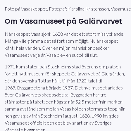
Foto på Vasaskeppet. Fotograf: Karolina Kristensson, Vasamu
Om Vasamuseet på Galärvarvet
När skeppet Vasa sjönk 1628 var det ett stort misslyckande.
Många ville glömma det så fort som möjligt.
Nu är skeppet
känt i hela världen. Över en miljon människor besöker
Vasamuseet varje år. Vasa blev en succé till slut.
1971 kom staten och Stockholms stad överens om platsen
för ett nytt museum för skeppet: Galärvarvet på Djurgården,
där den svenska flottan hållit till från 1720-talet till
1969. Byggarbetena började 1987. Det nya museet anlades
över Galärvarvets skeppsdocka. Byggnaden har tre
stålmaster på taket; den högsta når 52,5 meter från marken,
samma avstånd som mellan Vasas köl och stormasts topp när
hon gav sig av från Stockholm i augusti 1628. 1990 invigdes
Vasamuseet officiellt och det blev snart en av Sveriges
kändaste byggnader.