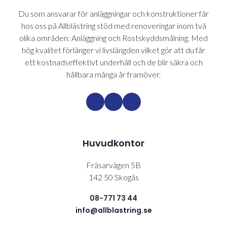
Du som ansvarar för anläggningar och konstruktioner får
hos oss på Allblästring stöd med renoveringar inom två
olika områden: Anläggning och Rostskyddsmålning. Med
hög kvalitet förlänger vi livslängden vilket gör att du får
ett kostnadseffektivt underhåll och de blir säkra och
hållbara många år framöver.
Huvudkontor
Fräsarvägen 5B
142 50 Skogås
08-771 73 44
info@allblastring.se