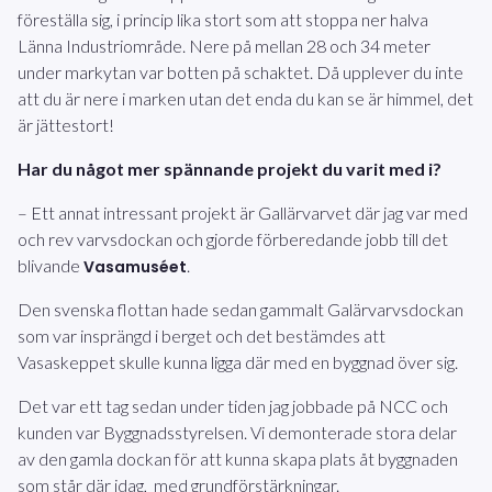
föreställa sig, i princip lika stort som att stoppa ner halva
Länna Industriområde. Nere på mellan 28 och 34 meter
under markytan var botten på schaktet. Då upplever du inte
att du är nere i marken utan det enda du kan se är himmel,
det
är jättestort!
Har du något mer spännande projekt du varit med i?
– Ett annat intressant projekt är Gallärvarvet där jag var med
och rev varvsdockan och gjorde förberedande jobb till det
blivande
.
Vasamuséet
Den svenska flottan hade sedan gammalt Galärvarvsdockan
som var insprängd i berget och det bestämdes att
Vasaskeppet skulle kunna ligga där med en byggnad över sig.
Det var ett tag sedan under tiden jag jobbade på NCC och
kunden var Byggnadsstyrelsen. Vi demonterade stora delar
av den gamla dockan för att kunna skapa plats åt byggnaden
som står där idag,
med grundförstärkningar.