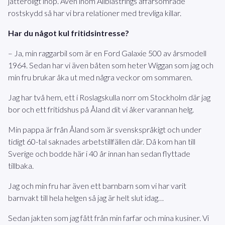
jätteroligt ihop. Även inom Allblästrings affärsområde
rostskydd så har vi bra relationer med trevliga killar.
Har du något kul fritidsintresse?
– Ja, min raggarbil som är en Ford Galaxie 500 av årsmodell
1964. Sedan har vi även båten som heter Wiggan som jag och
min fru brukar åka ut med några veckor om sommaren.
Jag har två hem, ett i Roslagskulla norr om Stockholm där jag
bor och ett fritidshus på Åland dit vi åker varannan helg.
Min pappa är från Åland som är svenskspråkigt och under
tidigt 60-tal saknades arbetstillfällen där. Då kom han till
Sverige och bodde här i 40 år innan han sedan flyttade
tillbaka.
Jag och min fru har även ett barnbarn som vi har varit
barnvakt till hela helgen så jag är helt slut idag…
Sedan jakten som jag fått från min farfar och mina kusiner. Vi