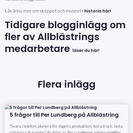
Läs ännu mer om skeppet och museets
historia här!
Tidigare blogginlägg om
fler av Allblästrings
medarbetare
läser du här!
Flera inlägg
5 frågor till Per Lundberg på Allblästring
"Svara i telefon, planera för dagens produktion, köra truck, lasta
och lossa åt kunder." Är delar av Per Lundbergs arbetsuppgifter