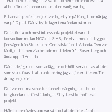
– Här på Allblästring har vi vattentornen som är intressanta
allihop för de är annorlunda mot en vanlig vardag.
Ett annat speciellt projekt var lagerbyte på Kungsbron när jag
var på Dipart. Där vi bytte lager i ena ändan på bron.
Det största och mest intressanta projektet var ett
konsortium mellan NCC och SIAB, där vi var med och byggde
järnvägen från Stockholms Centralstation till Arlanda. Den var
färdig en bit men vi arbetade med delen från Rosersberg och
ända upp till Arlanda.
Där hade jag rollen som anläggare och höll i servicen av allt det
som skulle fixas till alla runtomkring, jag var jokern i leken. Tre
år tog projektet.
Det var enorma schakter, tunnelsprängningar, en hel del
bergtunnlar och förstärkningar. Ett ytterst komplicerat
projekt.
Hålet som grävdes upp var så stort att det inte går att