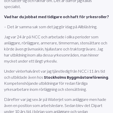
och sätter sig och räknar om. Det är därför jag kallas
specialist.
Vad har du jobbat med tidigare och haft för yrkesroller?
– Det är samma sak som det jag gör idag på Allblästring.
Jag var 24 år på NCC och arbetade i olika perioder som
anläggare, rörläggare, armerare, timmerman, stensättare och
körde även grävmaskin, hjullastare och traktorgrävare. Jag
har utbildning inom alla dessa yrkesområden, man hinner
mycket under ett långt yrkesliv.
Under vinterhalvåret var jag tjänstledig från NCC i 11 års tid
och utbildade även hos
.
Stockholms Byggmästareförening
Kompetenshöjande utbildningar för redan färdiga
yrkesarbetare inom rörläggning och stensättning.
Därefter var jag sex år på Waterjet som anläggare men hade
även en position som arbetsledare. Sedan blev det Dipart
under 10 års tid, i början som anläggare och sedan