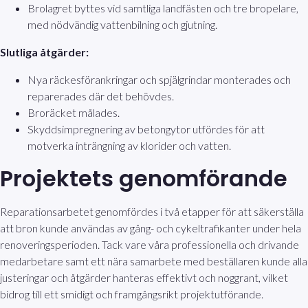
Brolagret byttes vid samtliga landfästen och tre bropelare,
med nödvändig vattenbilning och gjutning.
Slutliga åtgärder:
Nya räckesförankringar och spjälgrindar monterades och
reparerades där det behövdes.
Broräcket målades.
Skyddsimpregnering av betongytor utfördes för att
motverka inträngning av klorider och vatten.
Projektets genomförande
Reparationsarbetet genomfördes i två etapper för att säkerställa
att bron kunde användas av gång- och cykeltrafikanter under hela
renoveringsperioden. Tack vare våra professionella och drivande
medarbetare samt ett nära samarbete med beställaren kunde alla
justeringar och åtgärder hanteras effektivt och noggrant, vilket
bidrog till ett smidigt och framgångsrikt projektutförande.