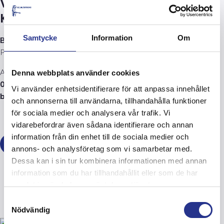
Vill du veta mer om projektet?
Kontakta oss.
Samtycke
Information
Om
Björn Viderberg
Platschef
Allblästring Anläggning
Denna webbplats använder cookies
08-771 73 44
Vi använder enhetsidentifierare för att anpassa innehållet
bjorn.viderberg@allblastring.se
och annonserna till användarna, tillhandahålla funktioner
för sociala medier och analysera vår trafik. Vi
vidarebefordrar även sådana identifierare och annan
information från din enhet till de sociala medier och
Läs mer om våra tjänster inom området Anläggning
annons- och analysföretag som vi samarbetar med.
Dessa kan i sin tur kombinera informationen med annan
information som du har tillhandahållit eller som de har
samlat in när du har använt deras tjänster.
Samtyckesval
Nödvändig