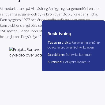
Vi medarbetare på Allblästring Anläggning har genomfört en stor
renovering av gång- och cykelbron över Botkyrkaleden i Fittja.
Den byggdes 1977 och är en kontinuerlig balkbro med en
konstruktionslängd på 286 meter och en total brolängd på cirka
298 meter. Denna upprustning krävdes för att säkerställa
Beskrivning
betongbrons långsiktiga hållbarhet och funktionalitet.
Typ av projekt:
Renovering av gång-
och cykelbro över Botkyrkaleden
Beställare:
Botkyrka kommun
Slutkund:
Botkyrka Kommun