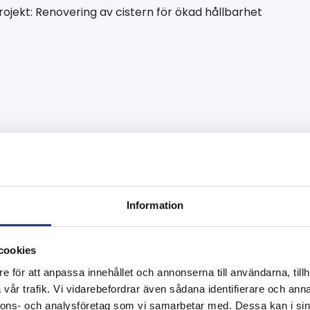
rojekt: Renovering av cistern för ökad hållbarhet
g av cistern för ö
Information
cookies
e för att anpassa innehållet och annonserna till användarna, tillh
vår trafik. Vi vidarebefordrar även sådana identifierare och anna
jekt för en stor cistern i Umeå där vår expertis inom bl
nnons- och analysföretag som vi samarbetar med. Dessa kan i sin