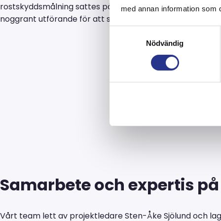
rostskyddsmålning sattes på prov. Uppdraget innebar in
med annan information som du 
noggrant utförande för att säkerställa långvarigt skydd.
Samtyckesval
Nödvändig
Samarbete och expertis på
Vårt team lett av projektledare Sten-Åke Sjölund och l