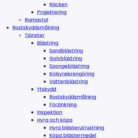
Räcken
Projektering
Ramavtal
Rostskyddsmålning
Tjänster
Blästring
Sandblästring
Golvblästring
Spongeblästring
Kolsyreisrengöring
Vattenblästring
Ytskydd
Rostskyddsmålning
Förzinkning
Inspektion
Hyra och köpa
Hyra blästerutrustning
Köpa blästermedel