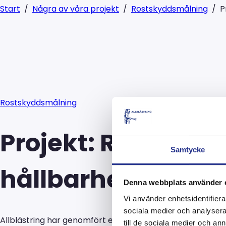
Start
/
Några av våra projekt
/
Rostskyddsmålning
/
P
Rostskyddsmålning
Projekt: Renoverin
Samtycke
hållbarhet
Denna webbplats använder 
Vi använder enhetsidentifierar
sociala medier och analysera 
Allblästring har genomfört ett omfattande renoveringspro
till de sociala medier och a