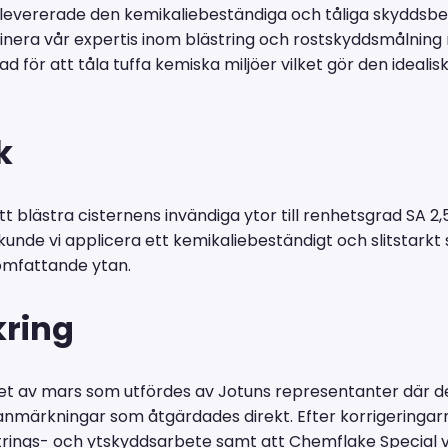
levererade den kemikaliebeständiga och tåliga skyddsbel
nera vår expertis inom blästring och rostskyddsmålning m
d för att tåla tuffa kemiska miljöer vilket gör den idealis
k
t blästra cisternens invändiga ytor till renhetsgrad SA 2,
nde vi applicera ett kemikaliebeständigt och slitstarkt
 omfattande ytan.
kring
lutet av mars som utfördes av Jotuns representanter där
nmärkningar som åtgärdades direkt. Efter korrigeringar
ästrings- och ytskyddsarbete samt att Chemflake Special v