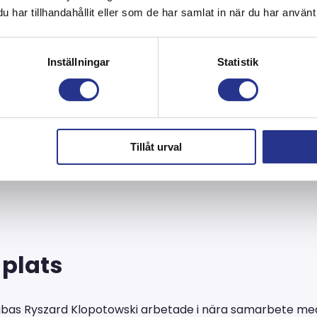
vändig blästring och ytskydd av cisternen som med sina 
har tillhandahållit eller som de har samlat in när du har använt 
Inställningar
Statistik
Tillåt urval
 plats
agbas Ryszard Klopotowski arbetade i nära samarbete me