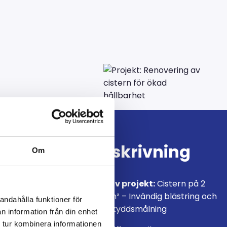
kad
Beskrivning
Om
Typ av projekt:
Cistern på 2
500 m² – Invändig blästring och
andahålla funktioner för
rostskyddsmålning
n information från din enhet
ästring och
 tur kombinera informationen