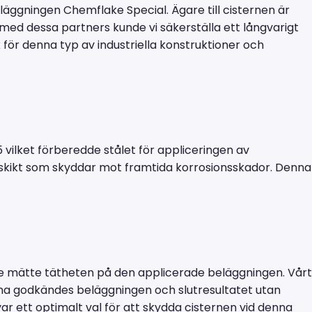
äggningen Chemflake Special. Ägare till cisternen är
ed dessa partners kunde vi säkerställa ett långvarigt
k för denna typ av industriella konstruktioner och
5 vilket förberedde stålet för appliceringen av
 skikt som skyddar mot framtida korrosionsskador. Denna
 de mätte tätheten på den applicerade beläggningen. Vårt
na godkändes beläggningen och slutresultatet utan
ar ett optimalt val för att skydda cisternen vid denna