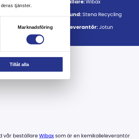
Beställare:
Wibax
2 500 m² krävde ett
deras tjänster.
Slutkund:
Stena Recycling
Färgleverantör:
Jotun
Marknadsföring
Tillåt alla
d vår beställare
Wiba
x
som är en kemikalieleverantör