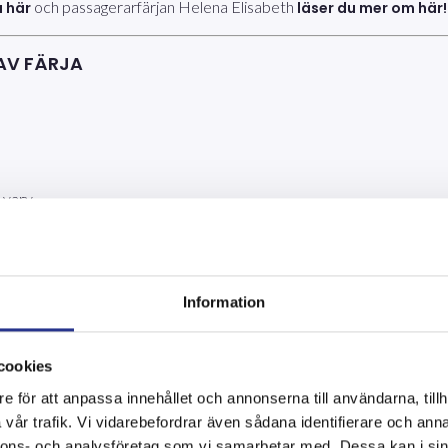
och passagerarfärjan Helena Elisabeth
u här
läser du mer om här!
AV FÄRJA
 varv
ch underhåll av betong- och stålkonstruktioner så som
blästr
Information
 har möjlighet att följa hur Allblästrings arbete med tvätt, 
cookies
e för att anpassa innehållet och annonserna till användarna, tillh
n projektet var slutfört, se nedan förebilder!
vår trafik. Vi vidarebefordrar även sådana identifierare och anna
nnons- och analysföretag som vi samarbetar med. Dessa kan i sin