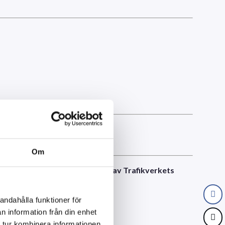
och
?
ing
rostskyddsmålning
Om
blästring och rostskyddsmålning av Trafikverkets
andahålla funktioner för
n information från din enhet
 tur kombinera informationen