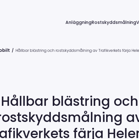
Anläggning
Rostskyddsmålning
V
obilt
/
Hållbar blästring och rostskyddsmålning av Trafikverkets färja Hel
Hållbar blästring och
rostskyddsmålning a
afikverkets färja Hel