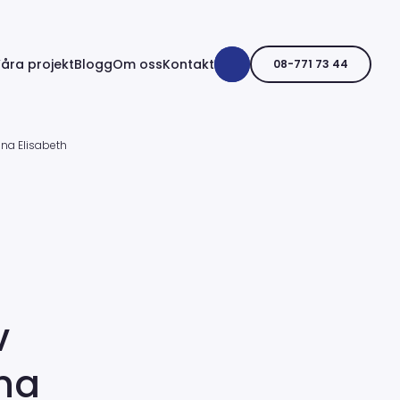
åra projekt
Blogg
Om oss
Kontakt
08-771 73 44
ena Elisabeth
v
ena