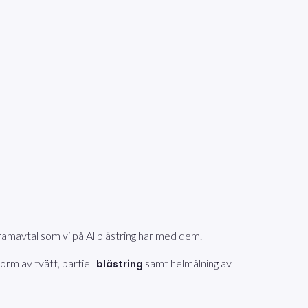
 ramavtal som vi på Allblästring har med dem.
form av tvätt, partiell
samt helmålning av
blästring