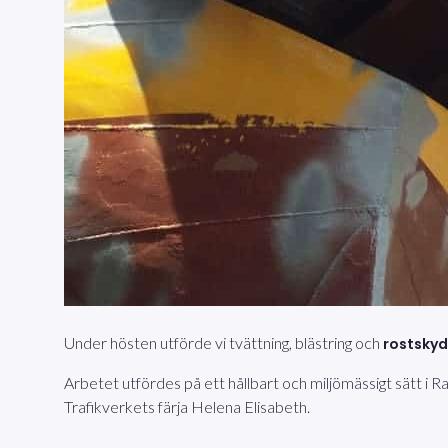
Under hösten utförde vi tvättning, blästring och
rostsky
Arbetet utfördes på ett hållbart och miljömässigt sätt i
Trafikverkets färja Helena Elisabeth.