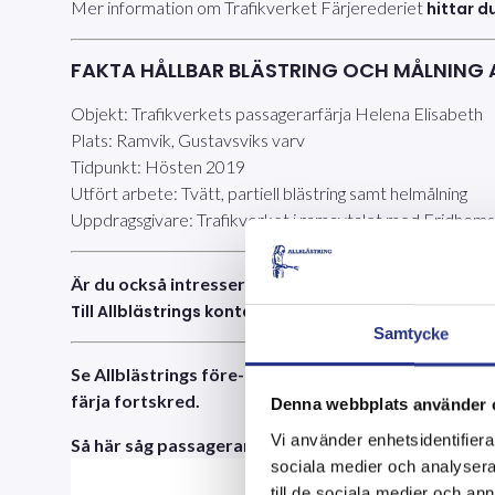
Mer information om Trafikverket Färjerederiet
hittar d
FAKTA HÅLLBAR BLÄSTRING OCH MÅLNING 
Objekt: Trafikverkets passagerarfärja Helena Elisabeth
Plats: Ramvik, Gustavsviks varv
Tidpunkt: Hösten 2019
Utfört arbete: Tvätt, partiell blästring samt helmålning
Uppdragsgivare: Trafikverket i ramavtalet med Fridhems
Är du också intresserad av tjänster inom ytskydd o
Till Allblästrings kontaktsida!
Samtycke
Se Allblästrings före- och efterbilder nedan! Där du
färja fortskred.
Denna webbplats använder 
Vi använder enhetsidentifierar
Så här såg passagerarbåten Helena Elisabeth ut inna
sociala medier och analysera 
till de sociala medier och a