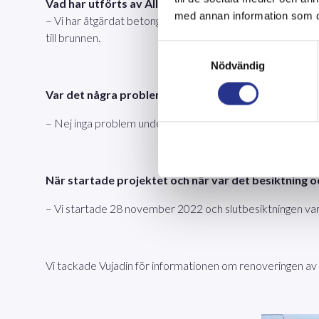
Vad har utförts av Allblästring Anläggning i Käppal
med annan information som du 
– Vi har åtgärdat betongskador i reservoarerna, monterat ny 
till brunnen.
Samtyckesval
Nödvändig
Var det några problem med tornet?
– Nej inga problem under renoveringen.
När startade projektet och när var det besiktning o
– Vi startade 28 november 2022 och slutbesiktningen va
Vi tackade Vujadin för informationen om renoveringen av 