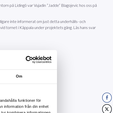
orn på Lidingö var Vujadin ”Jadde” Blagojevic hos oss på
igare inte informerat om just detta underhålls- och
g vid tornet i Käppala under projektets gång. Läs hans svar
Om
andahålla funktioner för
n information från din enhet
 tur kombinera informationen