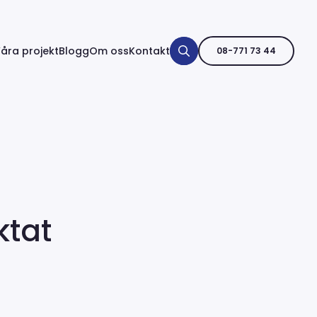
åra projekt
Blogg
Om oss
Kontakt
08-771 73 44
ktat