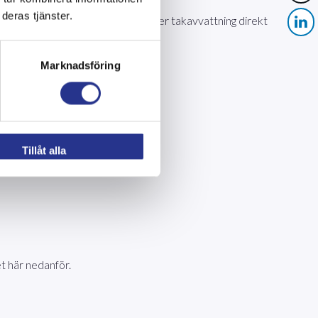
deras tjänster.
ut stålrör till rostfria och dragit ner takavvattning direkt
Marknadsföring
Tillåt alla
t här nedanför.