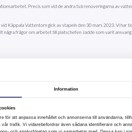
ionsarbetet. Precis som vid de andra två renoveringarna av vattent
id Käppala Vattentorn gick av stapeln den 30 mars 2023. Vi har tid
ällt några frågor om arbetet till platschefen Jadde som varit ansvari
pala vattentornet utfört just nu?
or.
Information
cookies
stfritt material och rostfria rör.
e för att anpassa innehållet och annonserna till användarna, tillh
vår trafik. Vi vidarebefordrar även sådana identifierare och anna
nnons- och analysföretag som vi samarbetar med. Dessa kan i sin