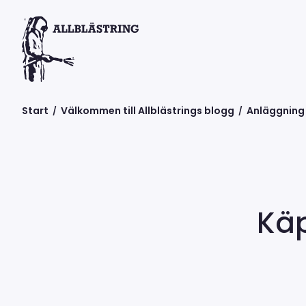
Start
Välkommen till Allblästrings blogg
Anläggning
/
/
Käp