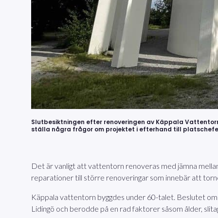
Slutbesiktningen efter renoveringen av Käppala Vattentorn 
ställa några frågor om projektet i efterhand till platschefe
Det är vanligt att vattentorn renoveras med jämna mellanru
reparationer till större renoveringar som innebär att torn
Käppala vattentorn byggdes under 60-talet. Beslutet om 
Lidingö och berodde på en rad faktorer såsom ålder, slit