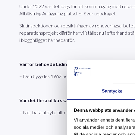
Under 2022 var det dags för att komma igång med reparat
Allblästring Anläggning platschef över uppdraget.
Slutinspektionen och besiktningen av renoveringsarbetet v
reparationsprojekt därför har vi istället nu i efterhand st
i blogginlägget här nedanför.
Varför behövde Lidingö Stad få renoveringen av Käp
– Den byggdes 1962 och det har kommit lite betongskad
Samtycke
Var det flera olika skador på tornet?
Denna webbplats använder 
– Nej, bara utbyte till modernare material som ny lucka i ro
Vi använder enhetsidentifierar
sociala medier och analysera 
till de sociala medier och a