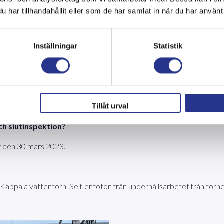
a uppdraget och projektet ?
har tillhandahållit eller som de har samlat in när du har använt 
tillträdeslucka till reservoaren, blästrat och målat befintliga, bytt 
Inställningar
Statistik
Tillåt urval
ch slutinspektion?
r den 30 mars 2023.
Käppala vattentorn. Se fler foton från underhållsarbetet från torne